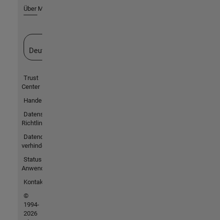
Über MathWorks
Website auswählen
Deutschland
Trust
Center
Handelsmarken
Datenschutz-
Richtlinien
Datendiebstahl
verhindern
Status von
Anwendungen
Kontakt
©
1994-
2026