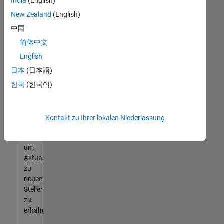
offenen
India
(English)
Stellen
New Zealand
(English)
finden
中国
können,
die
简体中文
Ihren
English
Qualifikationen
日本
(日本語)
entsprechen,
werden
한국
(한국어)
Sie
Mitglied
unseres
Kontakt zu Ihrer lokalen Niederlassung
Talent-
Netzwerks
,
um
Aktualisierungen
zu
neuen
Stellenangeboten
zu
erhalten.