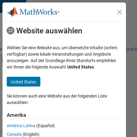
Weiter zum Inhalt
Karriere
bei
Website auswählen
MathWorks
Wählen Sie eine Website aus, um übersetzte Inhalte (sofern
riere – Übersicht
Stellensuche
Niederlassungen
Studierende und B
verfügbar) sowie lokale Veranstaltungen und Angebote
Umschaltung für Off-Canvas-Navigation
anzuzeigen. Auf der Grundlage Ihres Standorts empfehlen
Hauptinhalt
wir Ihnen die folgende Auswahl:
United States
.
FILTER:
Customer Support
United States
+
6
Education Sales
Inside Sales
Sie können auch eine Website aus der folgenden Liste
auswählen:
Sales Operations
Business Model Team
Amerika
Derzeit
gibt
Legal
América Latina
(Español)
es
Büro- und Verwaltungsdienste
keine
Canada
(English)