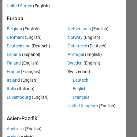
offenen
United States
(English)
Stellen,
die
Europa
Ihren
Suchkriterien
Belgium
(English)
Netherlands
(English)
entsprechen.
Denmark
(English)
Norway
(English)
Sie
Deutschland
(Deutsch)
Österreich
(Deutsch)
können
die
España
(Español)
Portugal
(English)
Suchkriterien
Finland
(English)
Sweden
(English)
weiter
France
(Français)
Switzerland
fassen
oder
Ireland
(English)
Deutsch
alle
Italia
(Italiano)
English
Stellenangebote
Luxembourg
(English)
Français
anzeigen
.
Wenn
United Kingdom
(English)
Sie
Asien-Pazifik
noch
immer
Australia
(English)
keine