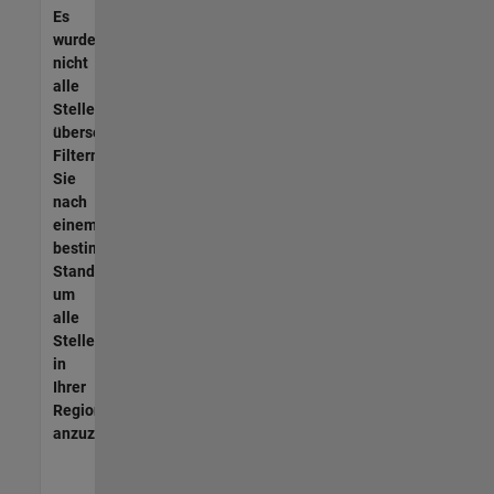
Es
wurden
nicht
alle
Stellen
übersetzt.
Filtern
Sie
nach
einem
bestimmten
Standort,
um
alle
Stellenangebote
in
Ihrer
Region
anzuzeigen.