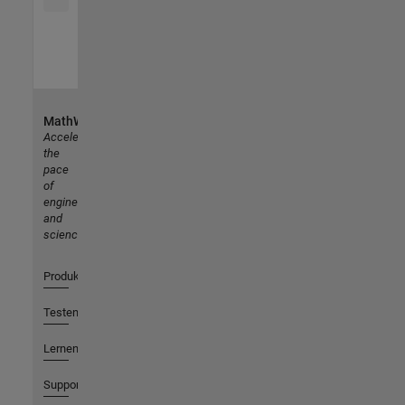
MathWorks
Accelerating
the
pace
of
engineering
and
science
Produkte
Testen oder Kaufen
Lernen
Support