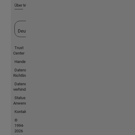
Über MathWorks
Website auswählen
Deutschland
Trust
Center
Handelsmarken
Datenschutz-
Richtlinien
Datendiebstahl
verhindern
Status von
Anwendungen
Kontakt
©
1994-
2026