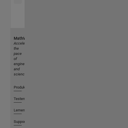
MathWorks
Accelerating
the
pace
of
engineering
and
science
Produkte
Testen oder Kaufen
Lernen
Support