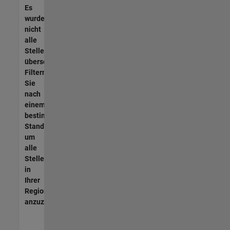
Es
wurden
nicht
alle
Stellen
übersetzt.
Filtern
Sie
nach
einem
bestimmten
Standort,
um
alle
Stellenangebote
in
Ihrer
Region
anzuzeigen.