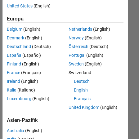
offenen
Büro- und Verwaltungsdienste
United States
(English)
Stellen,
die
Europa
Ihren
Suchkriterien
Belgium
(English)
Netherlands
(English)
entsprechen.
Denmark
(English)
Norway
(English)
Sie
Deutschland
(Deutsch)
Österreich
(Deutsch)
können
die
España
(Español)
Portugal
(English)
Suchkriterien
Finland
(English)
Sweden
(English)
weiter
France
(Français)
Switzerland
fassen
oder
Ireland
(English)
Deutsch
alle
Italia
(Italiano)
English
Stellenangebote
Luxembourg
(English)
Français
anzeigen
.
Wenn
United Kingdom
(English)
Sie
Asien-Pazifik
noch
immer
Australia
(English)
keine