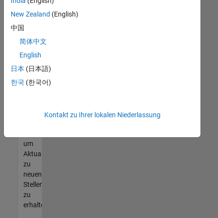
offenen
India
(English)
Stellen
New Zealand
(English)
finden
中国
können,
die
简体中文
Ihren
English
Qualifikationen
日本
(日本語)
entsprechen,
werden
한국
(한국어)
Sie
Mitglied
unseres
Kontakt zu Ihrer lokalen Niederlassung
Talent-
Netzwerks
,
um
Aktualisierungen
zu
neuen
Stellenangeboten
zu
erhalten.