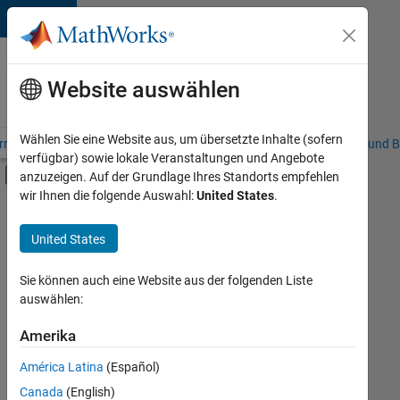
Weiter zum Inhalt
Karriere
bei
Website auswählen
MathWorks
Wählen Sie eine Website aus, um übersetzte Inhalte (sofern
riere – Übersicht
Stellensuche
Niederlassungen
Studierende und B
verfügbar) sowie lokale Veranstaltungen und Angebote
Umschaltung für Off-Canvas-Navigation
anzuzeigen. Auf der Grundlage Ihres Standorts empfehlen
Hauptinhalt
wir Ihnen die folgende Auswahl:
United States
.
FILTER:
Information Technology
United States
+
7
Customer Support
Education Sales
Sie können auch eine Website aus der folgenden Liste
auswählen:
Inside Sales
Sales Operations
Amerika
Derzeit
gibt
Business Model Team
América Latina
(Español)
es
Legal
keine
Canada
(English)