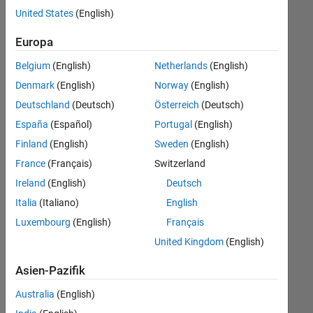
offenen
Büro- und Verwaltungsdienste
United States
(English)
Stellen,
die
Europa
Ihren
Suchkriterien
Belgium
(English)
Netherlands
(English)
entsprechen.
Denmark
(English)
Norway
(English)
Sie
Deutschland
(Deutsch)
Österreich
(Deutsch)
können
die
España
(Español)
Portugal
(English)
Suchkriterien
Finland
(English)
Sweden
(English)
weiter
France
(Français)
Switzerland
fassen
oder
Ireland
(English)
Deutsch
alle
Italia
(Italiano)
English
Stellenangebote
Luxembourg
(English)
Français
anzeigen
.
Wenn
United Kingdom
(English)
Sie
Asien-Pazifik
noch
immer
Australia
(English)
keine