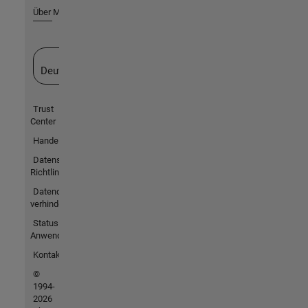
Über MathWorks
Website auswählen
Deutschland
Trust
Center
Handelsmarken
Datenschutz-
Richtlinien
Datendiebstahl
verhindern
Status von
Anwendungen
Kontakt
©
1994-
2026