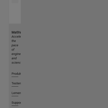
MathWorks
Accelerating
the
pace
of
engineering
and
science
Produkte
Testen oder Kaufen
Lernen
Support