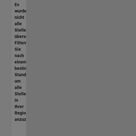
Es
wurden
nicht
alle
Stellen
übersetzt.
Filtern
Sie
nach
einem
bestimmten
Standort,
um
alle
Stellenangebote
in
Ihrer
Region
anzuzeigen.