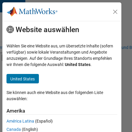
Weiter zum Inhalt
Karriere
bei
Website auswählen
MathWorks
Wählen Sie eine Website aus, um übersetzte Inhalte (sofern
riere – Übersicht
Stellensuche
Niederlassungen
Studierende und B
verfügbar) sowie lokale Veranstaltungen und Angebote
Umschaltung für Off-Canvas-Navigation
anzuzeigen. Auf der Grundlage Ihres Standorts empfehlen
Hauptinhalt
wir Ihnen die folgende Auswahl:
United States
.
FILTER:
Information Technology
United States
+
7
Education Sales
Sales Operations
Sie können auch eine Website aus der folgenden Liste
auswählen:
Marketing Communications
Business Model Team
Amerika
Derzeit
gibt
Human Resources
América Latina
(Español)
es
Legal
keine
Canada
(English)