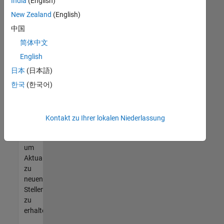
offenen
India
(English)
Stellen
New Zealand
(English)
finden
中国
können,
die
简体中文
Ihren
English
Qualifikationen
日本
(日本語)
entsprechen,
werden
한국
(한국어)
Sie
Mitglied
unseres
Kontakt zu Ihrer lokalen Niederlassung
Talent-
Netzwerks
,
um
Aktualisierungen
zu
neuen
Stellenangeboten
zu
erhalten.