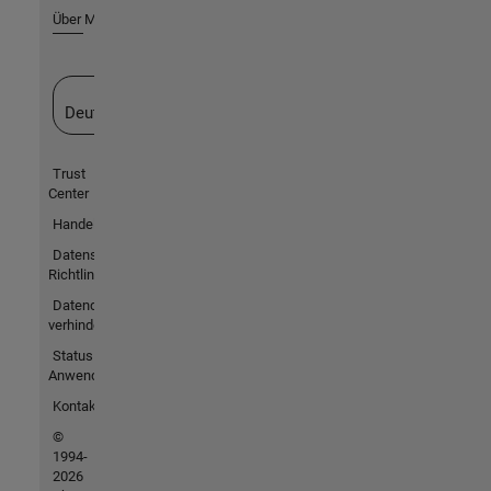
Über MathWorks
Website auswählen
Deutschland
Trust
Center
Handelsmarken
Datenschutz-
Richtlinien
Datendiebstahl
verhindern
Status von
Anwendungen
Kontakt
©
1994-
2026