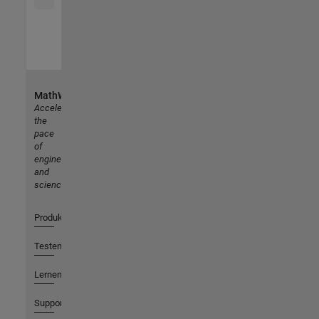
MathWorks
Accelerating
the
pace
of
engineering
and
science
Produkte
Testen oder Kaufen
Lernen
Support