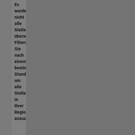
Es
wurden
nicht
alle
Stellen
übersetzt.
Filtern
Sie
nach
einem
bestimmten
Standort,
um
alle
Stellenangebote
in
Ihrer
Region
anzuzeigen.