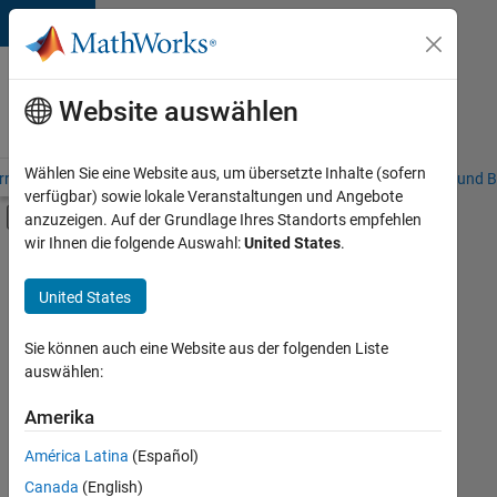
Weiter zum Inhalt
Karriere
bei
Website auswählen
MathWorks
Wählen Sie eine Website aus, um übersetzte Inhalte (sofern
riere – Übersicht
Stellensuche
Niederlassungen
Studierende und B
verfügbar) sowie lokale Veranstaltungen und Angebote
Umschaltung für Off-Canvas-Navigation
anzuzeigen. Auf der Grundlage Ihres Standorts empfehlen
Hauptinhalt
wir Ihnen die folgende Auswahl:
United States
.
FILTER:
Information Technology
United States
+
7
Education Sales
Inside Sales
Sie können auch eine Website aus der folgenden Liste
auswählen:
Sales Operations
Business Model Team
Amerika
Derzeit
gibt
Finance and Operations
América Latina
(Español)
es
Human Resources
keine
Canada
(English)