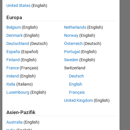
offenen
Büro- und Verwaltungsdienste
United States
(English)
Stellen,
die
Europa
Ihren
Suchkriterien
Belgium
(English)
Netherlands
(English)
entsprechen.
Denmark
(English)
Norway
(English)
Sie
Deutschland
(Deutsch)
Österreich
(Deutsch)
können
die
España
(Español)
Portugal
(English)
Suchkriterien
Finland
(English)
Sweden
(English)
weiter
France
(Français)
Switzerland
fassen
oder
Ireland
(English)
Deutsch
alle
Italia
(Italiano)
English
Stellenangebote
Luxembourg
(English)
Français
anzeigen
.
Wenn
United Kingdom
(English)
Sie
Asien-Pazifik
noch
immer
Australia
(English)
keine