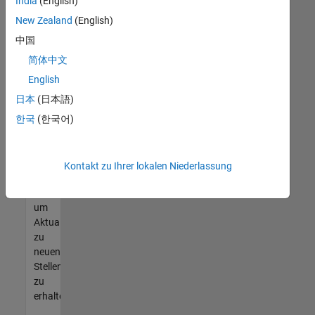
offenen
India
(English)
Stellen
New Zealand
(English)
finden
中国
können,
die
简体中文
Ihren
English
Qualifikationen
日本
(日本語)
entsprechen,
werden
한국
(한국어)
Sie
Mitglied
unseres
Kontakt zu Ihrer lokalen Niederlassung
Talent-
Netzwerks
,
um
Aktualisierungen
zu
neuen
Stellenangeboten
zu
erhalten.