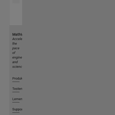
MathWorks
Accelerating
the
pace
of
engineering
and
science
Produkte
Testen oder Kaufen
Lernen
Support