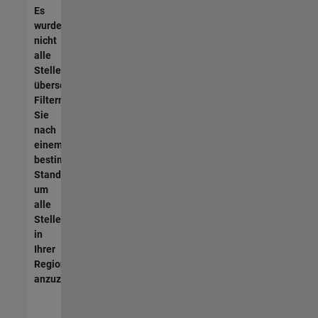
Es
wurden
nicht
alle
Stellen
übersetzt.
Filtern
Sie
nach
einem
bestimmten
Standort,
um
alle
Stellenangebote
in
Ihrer
Region
anzuzeigen.