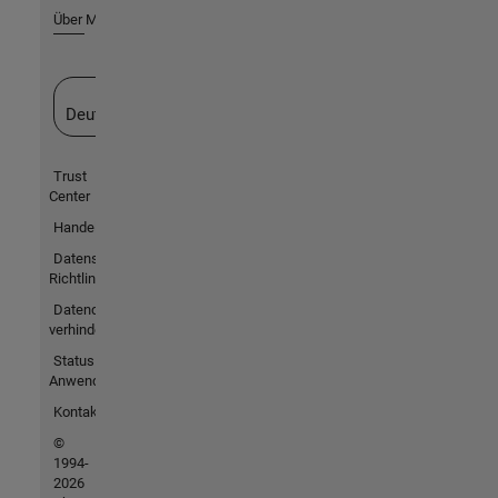
Über MathWorks
Website auswählen
Deutschland
Trust
Center
Handelsmarken
Datenschutz-
Richtlinien
Datendiebstahl
verhindern
Status von
Anwendungen
Kontakt
©
1994-
2026