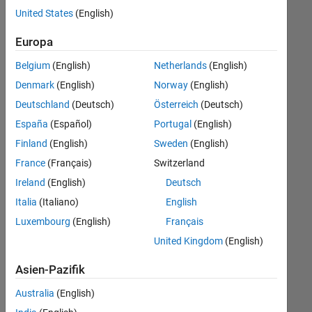
offenen
Legal
United States
(English)
Stellen,
die
Büro- und Verwaltungsdienste
Europa
Ihren
Suchkriterien
Belgium
(English)
Netherlands
(English)
entsprechen.
Denmark
(English)
Norway
(English)
Sie
Deutschland
(Deutsch)
Österreich
(Deutsch)
können
die
España
(Español)
Portugal
(English)
Suchkriterien
Finland
(English)
Sweden
(English)
weiter
France
(Français)
Switzerland
fassen
oder
Ireland
(English)
Deutsch
alle
Italia
(Italiano)
English
Stellenangebote
Luxembourg
(English)
Français
anzeigen
.
Wenn
United Kingdom
(English)
Sie
Asien-Pazifik
noch
immer
Australia
(English)
keine