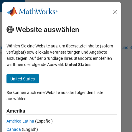
Weiter zum Inhalt
Karriere
bei
Website auswählen
MathWorks
Wählen Sie eine Website aus, um übersetzte Inhalte (sofern
riere – Übersicht
Stellensuche
Niederlassungen
Studierende und B
verfügbar) sowie lokale Veranstaltungen und Angebote
Umschaltung für Off-Canvas-Navigation
anzuzeigen. Auf der Grundlage Ihres Standorts empfehlen
Hauptinhalt
wir Ihnen die folgende Auswahl:
United States
.
FILTER:
Information Technology
United States
+
8
Commercial Sales
Inside Sales
Sie können auch eine Website aus der folgenden Liste
auswählen:
Sales Operations
Marketing Services
Amerika
Derzeit
gibt
Business Model Team
América Latina
(Español)
es
Human Resources
keine
Canada
(English)