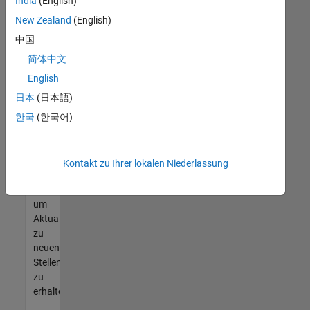
offenen
India
(English)
Stellen
New Zealand
(English)
finden
中国
können,
die
简体中文
Ihren
English
Qualifikationen
日本
(日本語)
entsprechen,
werden
한국
(한국어)
Sie
Mitglied
unseres
Kontakt zu Ihrer lokalen Niederlassung
Talent-
Netzwerks
,
um
Aktualisierungen
zu
neuen
Stellenangeboten
zu
erhalten.