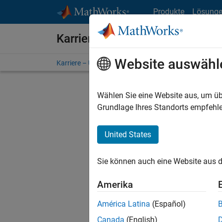
Weiter zum Inhalt
Produkte
Lösung
Karriere bei MathWorks
Website auswähl
Karriere – Übersicht
Stellensuche
Niederlassunge
Wählen Sie eine Website aus, um üb
FILTER:
Grundlage Ihres Standorts empfehle
United States
Derzeit
Sie könn
Sie können auch eine Website aus d
Stellen f
Aktualis
Amerika
Es wurde
América Latina
(Español)
Region a
Canada
(English)