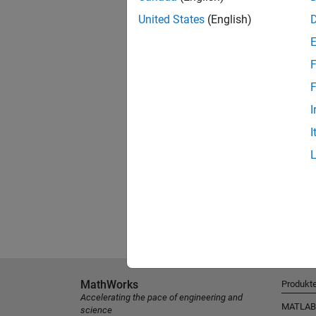
United States
(English)
F
F
I
I
MathWorks
Produkt
Accelerating the pace of engineering and
MATLAB
science