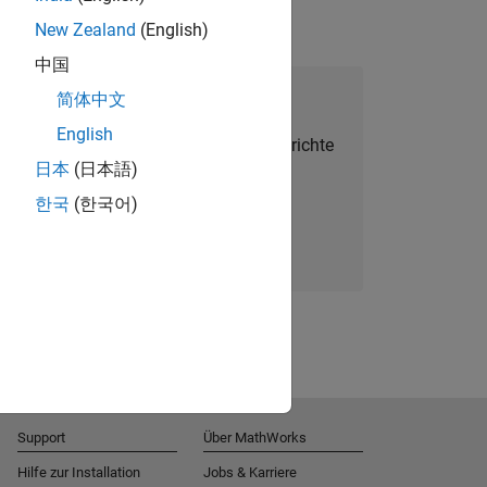
New Zealand
(English)
中国
alent Network beitreten
简体中文
English
Sie personalisierte Stellenangebote, Berichte
日本
(日本語)
und Unternehmensneuigkeiten.
한국
(한국어)
Melden Sie sich noch heute an
Support
Über MathWorks
Hilfe zur Installation
Jobs & Karriere