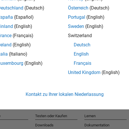
Deutschland
(Deutsch)
Österreich
(Deutsch)
España
(Español)
Portugal
(English)
T
inland
(English)
Sweden
(English)
rance
(Français)
Switzerland
Erhalten 
reland
(English)
Deutsch
talia
(Italiano)
English
Luxembourg
(English)
Français
United Kingdom
(English)
Kontakt zu Ihrer lokalen Niederlassung
e
Testen oder Kaufen
Lernen
Downloads
Dokumentation