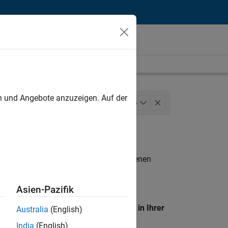
unt
en und Angebote anzuzeigen. Auf der
Marketing Services
+
4
Legal
n entsprechen.
eigen
. Wenn Sie noch immer keine offenen
 Mitglied unseres
Talent-Netzwerks
, um
Asien-Pazifik
en Standort, um alle Stellenangebote in Ihrer
Australia
(English)
India
(English)