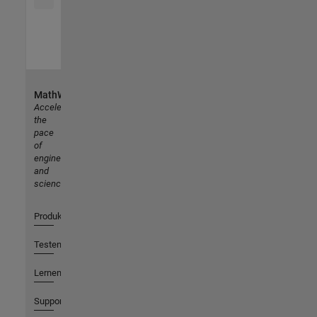
MathWorks
Accelerating
the
pace
of
engineering
and
science
Produkte
Testen oder Kaufen
Lernen
Support