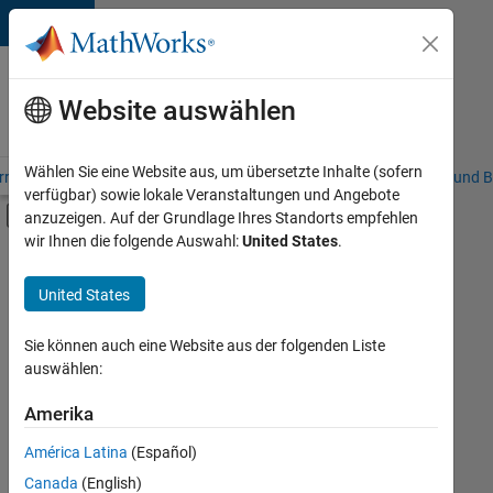
Weiter zum Inhalt
Karriere
bei
Website auswählen
MathWorks
Wählen Sie eine Website aus, um übersetzte Inhalte (sofern
riere – Übersicht
Stellensuche
Niederlassungen
Studierende und B
verfügbar) sowie lokale Veranstaltungen und Angebote
Umschaltung für Off-Canvas-Navigation
anzuzeigen. Auf der Grundlage Ihres Standorts empfehlen
Hauptinhalt
wir Ihnen die folgende Auswahl:
United States
.
FILTER:
Commercial Sales
United States
+
7
Customer Support
Sales Operations
Sie können auch eine Website aus der folgenden Liste
auswählen:
Marketing Communications
Marketing Services
Amerika
Derzeit
gibt
Business Model Team
América Latina
(Español)
es
Human Resources
keine
Canada
(English)