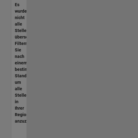
Es
wurden
nicht
alle
Stellen
übersetzt.
Filtern
Sie
nach
einem
bestimmten
Standort,
um
alle
Stellenangebote
in
Ihrer
Region
anzuzeigen.