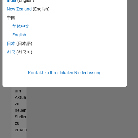
offenen
India
(English)
Stellen
New Zealand
(English)
finden
中国
können,
die
简体中文
Ihren
English
Qualifikationen
日本
(日本語)
entsprechen,
werden
한국
(한국어)
Sie
Mitglied
unseres
Kontakt zu Ihrer lokalen Niederlassung
Talent-
Netzwerks
,
um
Aktualisierungen
zu
neuen
Stellenangeboten
zu
erhalten.