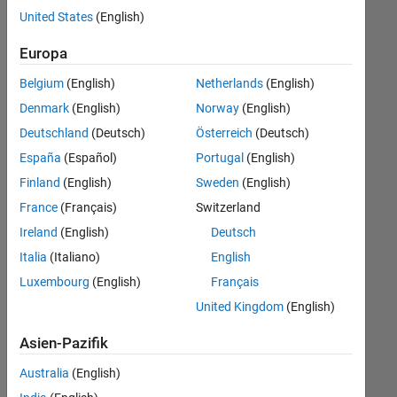
offenen
Legal
United States
(English)
Stellen,
die
Europa
Ihren
Suchkriterien
Belgium
(English)
Netherlands
(English)
entsprechen.
Denmark
(English)
Norway
(English)
Sie
Deutschland
(Deutsch)
Österreich
(Deutsch)
können
die
España
(Español)
Portugal
(English)
Suchkriterien
Finland
(English)
Sweden
(English)
weiter
France
(Français)
Switzerland
fassen
oder
Ireland
(English)
Deutsch
alle
Italia
(Italiano)
English
Stellenangebote
Luxembourg
(English)
Français
anzeigen
.
Wenn
United Kingdom
(English)
Sie
Asien-Pazifik
noch
immer
Australia
(English)
keine