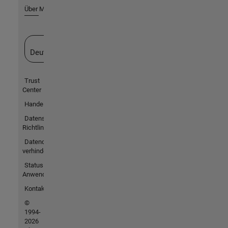
Über MathWorks
Website auswählen
Deutschland
Trust
Center
Handelsmarken
Datenschutz-
Richtlinien
Datendiebstahl
verhindern
Status von
Anwendungen
Kontakt
©
1994-
2026