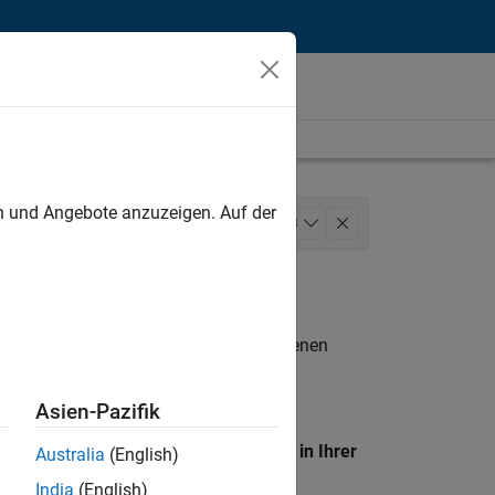
unt
en und Angebote anzuzeigen. Auf der
ons
Marketing Services
+
3
n entsprechen.
eigen
. Wenn Sie noch immer keine offenen
 Mitglied unseres
Talent-Netzwerks
, um
Asien-Pazifik
en Standort, um alle Stellenangebote in Ihrer
Australia
(English)
India
(English)