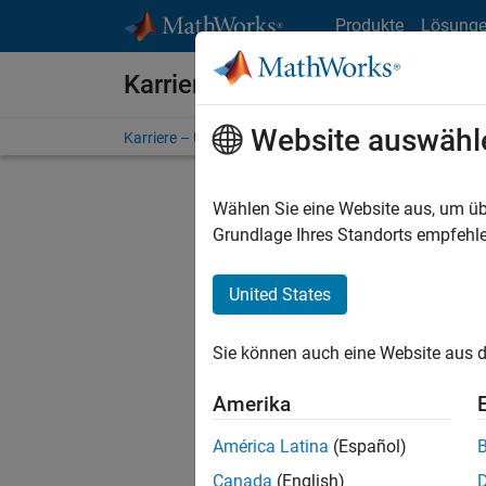
Weiter zum Inhalt
Produkte
Lösung
Karriere bei MathWorks
Website auswähl
Karriere – Übersicht
Stellensuche
Niederlassunge
Wählen Sie eine Website aus, um üb
FILTER:
Grundlage Ihres Standorts empfehle
United States
Derzeit
Sie könn
Sie können auch eine Website aus d
Stellen f
Aktualis
Amerika
Es wurde
América Latina
(Español)
Region a
Canada
(English)