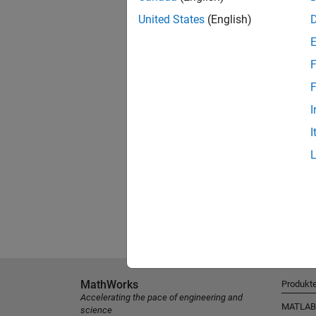
United States
(English)
F
F
I
I
MathWorks
Produkt
Accelerating the pace of engineering and
MATLAB
science