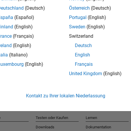
Deutschland
(Deutsch)
Österreich
(Deutsch)
España
(Español)
Portugal
(English)
T
inland
(English)
Sweden
(English)
rance
(Français)
Switzerland
Erhalten 
reland
(English)
Deutsch
talia
(Italiano)
English
Luxembourg
(English)
Français
United Kingdom
(English)
Kontakt zu Ihrer lokalen Niederlassung
e
Testen oder Kaufen
Lernen
Downloads
Dokumentation