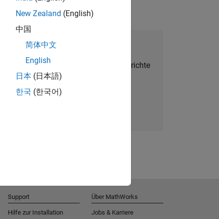
New Zealand
(English)
中国
alent Network beitreten
简体中文
English
Sie personalisierte Stellenangebote, Berichte
日本
(日本語)
und Unternehmensneuigkeiten.
한국
(한국어)
Melden Sie sich noch heute an
Support
Über MathWorks
Hilfe zur Installation
Jobs & Karriere