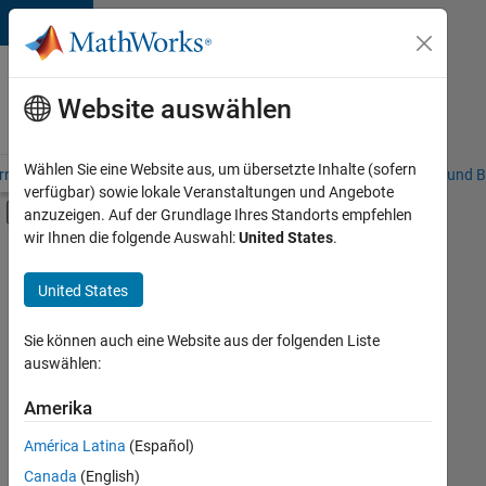
Weiter zum Inhalt
Karriere
bei
Website auswählen
MathWorks
Wählen Sie eine Website aus, um übersetzte Inhalte (sofern
riere – Übersicht
Stellensuche
Niederlassungen
Studierende und B
verfügbar) sowie lokale Veranstaltungen und Angebote
Umschaltung für Off-Canvas-Navigation
anzuzeigen. Auf der Grundlage Ihres Standorts empfehlen
Hauptinhalt
wir Ihnen die folgende Auswahl:
United States
.
FILTER:
Information Technology
United States
+
7
Commercial Sales
Customer Support
Sie können auch eine Website aus der folgenden Liste
auswählen:
Sales Operations
Marketing Services
Amerika
Derzeit
gibt
Business Model Team
América Latina
(Español)
es
Human Resources
keine
Canada
(English)