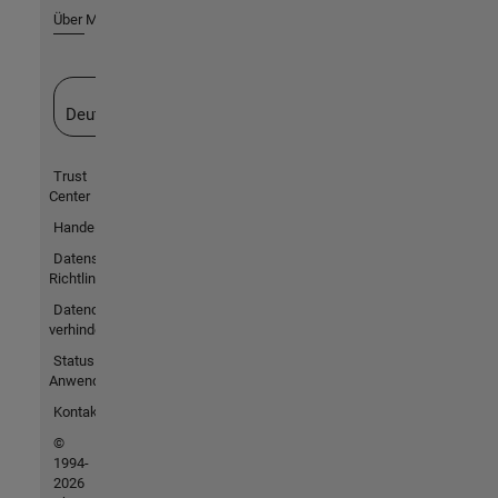
Über MathWorks
Website auswählen
Deutschland
Trust
Center
Handelsmarken
Datenschutz-
Richtlinien
Datendiebstahl
verhindern
Status von
Anwendungen
Kontakt
©
1994-
2026