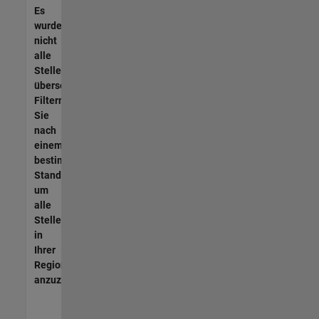
Es
wurden
nicht
alle
Stellen
übersetzt.
Filtern
Sie
nach
einem
bestimmten
Standort,
um
alle
Stellenangebote
in
Ihrer
Region
anzuzeigen.