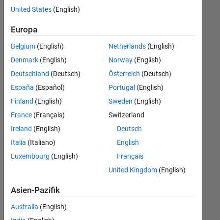
offenen
Büro- und Verwaltungsdienste
United States
(English)
Stellen,
die
Europa
Ihren
Suchkriterien
Belgium
(English)
Netherlands
(English)
entsprechen.
Denmark
(English)
Norway
(English)
Sie
Deutschland
(Deutsch)
Österreich
(Deutsch)
können
die
España
(Español)
Portugal
(English)
Suchkriterien
Finland
(English)
Sweden
(English)
weiter
France
(Français)
Switzerland
fassen
oder
Ireland
(English)
Deutsch
alle
Italia
(Italiano)
English
Stellenangebote
Luxembourg
(English)
Français
anzeigen
.
Wenn
United Kingdom
(English)
Sie
Asien-Pazifik
noch
immer
Australia
(English)
keine