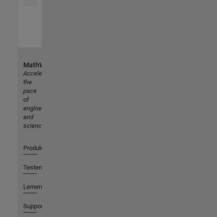
MathWorks
Accelerating
the
pace
of
engineering
and
science
Produkte
Testen oder Kaufen
Lernen
Support