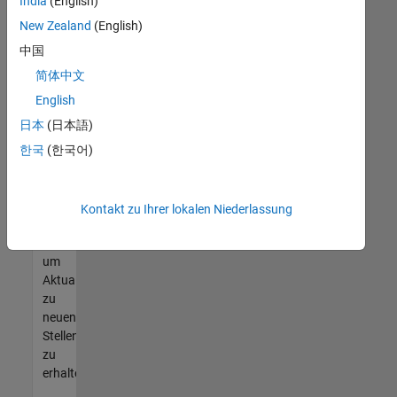
offenen
India
(English)
Stellen
New Zealand
(English)
finden
中国
können,
die
简体中文
Ihren
English
Qualifikationen
日本
(日本語)
entsprechen,
werden
한국
(한국어)
Sie
Mitglied
unseres
Kontakt zu Ihrer lokalen Niederlassung
Talent-
Netzwerks
,
um
Aktualisierungen
zu
neuen
Stellenangeboten
zu
erhalten.