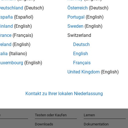
Deutschland
(Deutsch)
Österreich
(Deutsch)
España
(Español)
Portugal
(English)
T
inland
(English)
Sweden
(English)
rance
(Français)
Switzerland
Erhalten 
reland
(English)
Deutsch
talia
(Italiano)
English
Luxembourg
(English)
Français
United Kingdom
(English)
Kontakt zu Ihrer lokalen Niederlassung
e
Testen oder Kaufen
Lernen
Downloads
Dokumentation