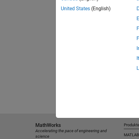
United States
(English)
F
F
I
I
MathWorks
Produkt
Accelerating the pace of engineering and
MATLAB
science