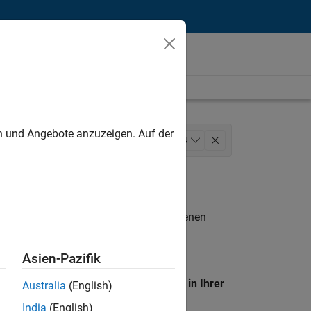
unt
en und Angebote anzuzeigen. Auf der
arketing Services
+
4
Legal
n entsprechen.
eigen
. Wenn Sie noch immer keine offenen
 Mitglied unseres
Talent-Netzwerks
, um
Asien-Pazifik
en Standort, um alle Stellenangebote in Ihrer
Australia
(English)
India
(English)