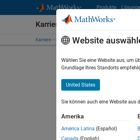
Weiter zum Inhalt
Produkte
Lösung
Karriere bei MathWorks
Website auswähl
Karriere – Übersicht
Stellensuche
Niederlassunge
Wählen Sie eine Website aus, um üb
FILTER:
Grundlage Ihres Standorts empfehle
United States
Derzeit
Sie könn
Sie können auch eine Website aus d
Stellen f
Aktualis
Amerika
Es wurde
América Latina
(Español)
Region a
Canada
(English)