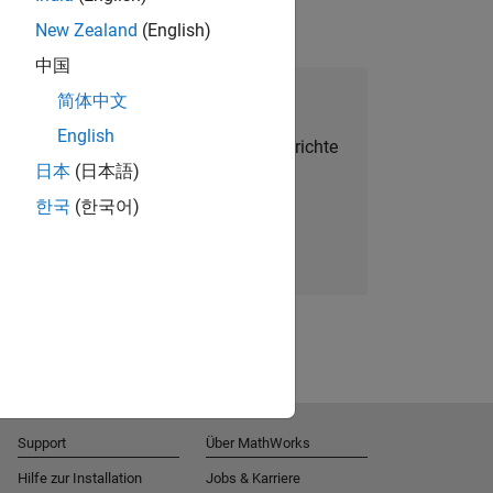
New Zealand
(English)
中国
alent Network beitreten
简体中文
English
Sie personalisierte Stellenangebote, Berichte
日本
(日本語)
und Unternehmensneuigkeiten.
한국
(한국어)
Melden Sie sich noch heute an
Support
Über MathWorks
Hilfe zur Installation
Jobs & Karriere