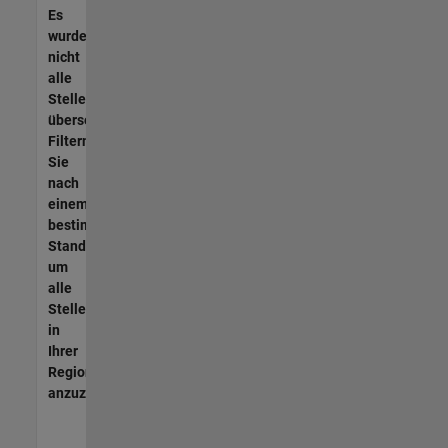
Es
wurden
nicht
alle
Stellen
übersetzt.
Filtern
Sie
nach
einem
bestimmten
Standort,
um
alle
Stellenangebote
in
Ihrer
Region
anzuzeigen.