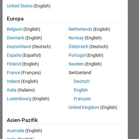
offenen
Legal
United States
(English)
Stellen,
die
Europa
Ihren
Suchkriterien
Belgium
(English)
Netherlands
(English)
entsprechen.
Denmark
(English)
Norway
(English)
Sie
Deutschland
(Deutsch)
Österreich
(Deutsch)
können
die
España
(Español)
Portugal
(English)
Suchkriterien
Finland
(English)
Sweden
(English)
weiter
France
(Français)
Switzerland
fassen
oder
Ireland
(English)
Deutsch
alle
Italia
(Italiano)
English
Stellenangebote
Luxembourg
(English)
Français
anzeigen
.
Wenn
United Kingdom
(English)
Sie
Asien-Pazifik
noch
immer
Australia
(English)
keine