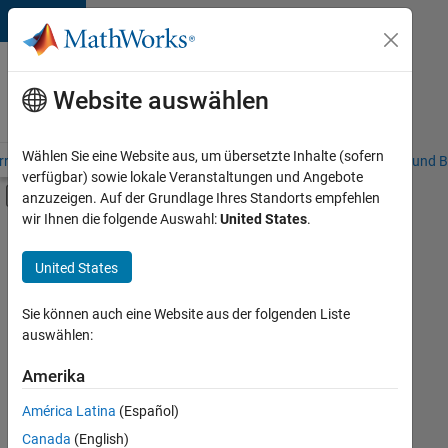
Weiter zum Inhalt
Karriere
bei
Website auswählen
MathWorks
Wählen Sie eine Website aus, um übersetzte Inhalte (sofern
riere – Übersicht
Stellensuche
Niederlassungen
Studierende und B
verfügbar) sowie lokale Veranstaltungen und Angebote
Umschaltung für Off-Canvas-Navigation
anzuzeigen. Auf der Grundlage Ihres Standorts empfehlen
Hauptinhalt
wir Ihnen die folgende Auswahl:
United States
.
FILTER:
Information Technology
United States
+
7
Commercial Sales
Customer Support
Sie können auch eine Website aus der folgenden Liste
auswählen:
Sales Operations
Business Model Team
Amerika
Derzeit
gibt
Finance and Operations
América Latina
(Español)
es
Human Resources
keine
Canada
(English)