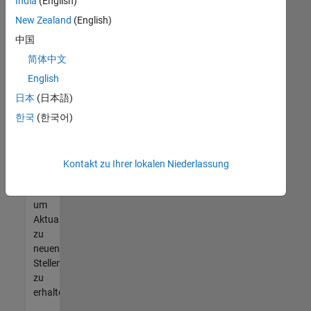
offenen
India
(English)
Stellen
New Zealand
(English)
finden
中国
können,
die
简体中文
Ihren
English
Qualifikationen
日本
(日本語)
entsprechen,
werden
한국
(한국어)
Sie
Mitglied
unseres
Kontakt zu Ihrer lokalen Niederlassung
Talent-
Netzwerks
,
um
Aktualisierungen
zu
neuen
Stellenangeboten
zu
erhalten.