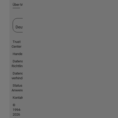
Über MathWorks
Website auswählen
Deutschland
Trust
Center
Handelsmarken
Datenschutz-
Richtlinien
Datendiebstahl
verhindern
Status von
Anwendungen
Kontakt
©
1994-
2026