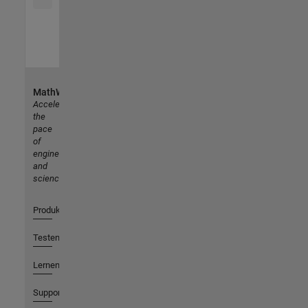
MathWorks
Accelerating
the
pace
of
engineering
and
science
Produkte
Testen oder Kaufen
Lernen
Support