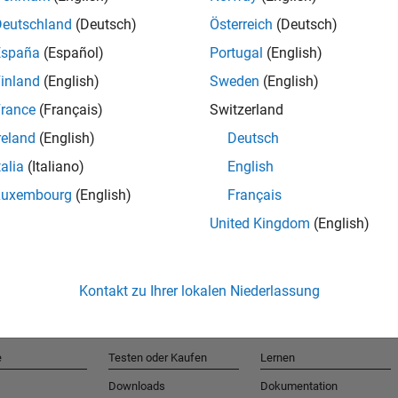
Deutschland
(Deutsch)
Österreich
(Deutsch)
España
(Español)
Portugal
(English)
T
inland
(English)
Sweden
(English)
rance
(Français)
Switzerland
Erhalten 
reland
(English)
Deutsch
talia
(Italiano)
English
Luxembourg
(English)
Français
United Kingdom
(English)
Kontakt zu Ihrer lokalen Niederlassung
e
Testen oder Kaufen
Lernen
Downloads
Dokumentation