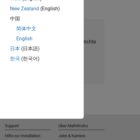
New Zealand
(English)
中国
alent Network beitreten
简体中文
English
Sie personalisierte Stellenangebote, Berichte
日本
(日本語)
und Unternehmensneuigkeiten.
한국
(한국어)
Melden Sie sich noch heute an
Support
Über MathWorks
Hilfe zur Installation
Jobs & Karriere