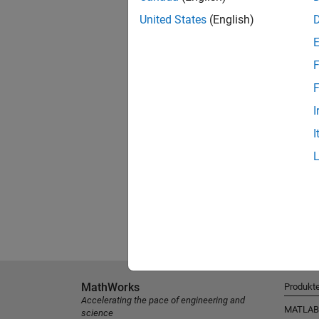
United States
(English)
F
F
I
I
MathWorks
Produkt
Accelerating the pace of engineering and
MATLAB
science