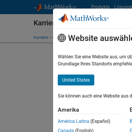
Weiter zum Inhalt
Produkte
Lösung
Karriere bei MathWorks
Website auswähl
Karriere – Übersicht
Stellensuche
Niederlassunge
Wählen Sie eine Website aus, um üb
FILTER:
Grundlage Ihres Standorts empfehle
United States
Derzeit
Sie könn
Sie können auch eine Website aus d
Stellen f
Aktualis
Amerika
Es wurde
América Latina
(Español)
Region a
Canada
(English)