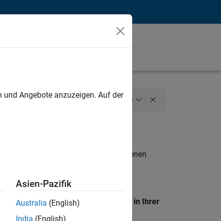
unt
en und Angebote anzuzeigen. Auf der
ales Operations
Marketing Services
+
3
dienste
n entsprechen.
eigen
. Wenn Sie noch immer keine offenen
 Mitglied unseres
Talent-Netzwerks
, um
Asien-Pazifik
en Standort, um alle Stellenangebote in Ihrer
Australia
(English)
India
(English)