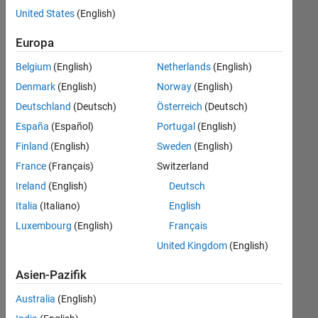
offenen
Finance and Operations
United States
(English)
Stellen,
die
Büro- und Verwaltungsdienste
Europa
Ihren
Suchkriterien
Belgium
(English)
Netherlands
(English)
entsprechen.
Denmark
(English)
Norway
(English)
Sie
Deutschland
(Deutsch)
Österreich
(Deutsch)
können
die
España
(Español)
Portugal
(English)
Suchkriterien
Finland
(English)
Sweden
(English)
weiter
France
(Français)
Switzerland
fassen
oder
Ireland
(English)
Deutsch
alle
Italia
(Italiano)
English
Stellenangebote
Luxembourg
(English)
Français
anzeigen
.
Wenn
United Kingdom
(English)
Sie
Asien-Pazifik
noch
immer
Australia
(English)
keine