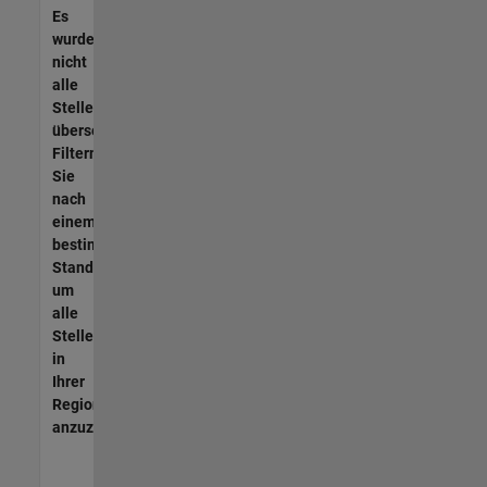
Es
wurden
nicht
alle
Stellen
übersetzt.
Filtern
Sie
nach
einem
bestimmten
Standort,
um
alle
Stellenangebote
in
Ihrer
Region
anzuzeigen.