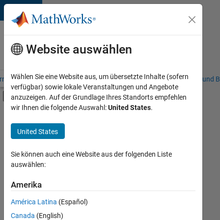
Weiter zum Inhalt
Karriere
bei
Website auswählen
MathWorks
Wählen Sie eine Website aus, um übersetzte Inhalte (sofern
riere – Übersicht
Stellensuche
Niederlassungen
Studierende und B
verfügbar) sowie lokale Veranstaltungen und Angebote
Umschaltung für Off-Canvas-Navigation
anzuzeigen. Auf der Grundlage Ihres Standorts empfehlen
Hauptinhalt
wir Ihnen die folgende Auswahl:
United States
.
FILTER:
Information Technology
United States
+
8
Commercial Sales
Customer Support
Sie können auch eine Website aus der folgenden Liste
auswählen:
Inside Sales
Sales Operations
Amerika
Derzeit
gibt
Marketing Services
América Latina
(Español)
es
Business Model Team
keine
Canada
(English)