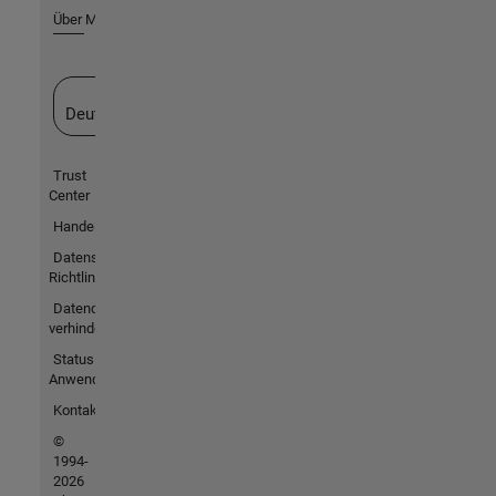
Über MathWorks
Website auswählen
Deutschland
Trust
Center
Handelsmarken
Datenschutz-
Richtlinien
Datendiebstahl
verhindern
Status von
Anwendungen
Kontakt
©
1994-
2026