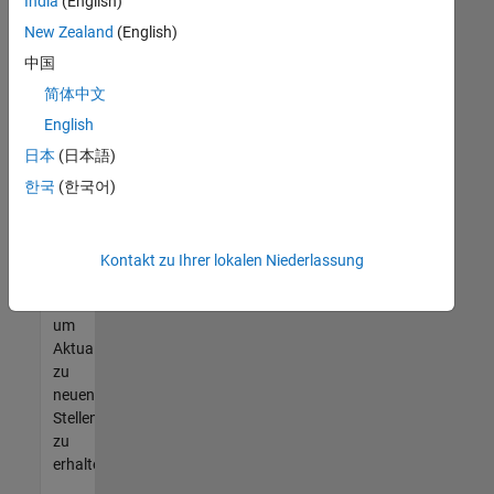
offenen
India
(English)
Stellen
New Zealand
(English)
finden
中国
können,
die
简体中文
Ihren
English
Qualifikationen
日本
(日本語)
entsprechen,
werden
한국
(한국어)
Sie
Mitglied
unseres
Kontakt zu Ihrer lokalen Niederlassung
Talent-
Netzwerks
,
um
Aktualisierungen
zu
neuen
Stellenangeboten
zu
erhalten.