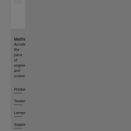
MathWorks
Accelerating
the
pace
of
engineering
and
science
Produkte
Testen oder Kaufen
Lernen
Support