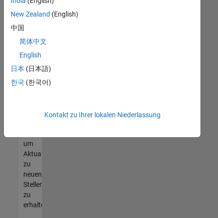
offenen
India
(English)
Stellen
New Zealand
(English)
finden
中国
können,
die
简体中文
Ihren
English
Qualifikationen
日本
(日本語)
entsprechen,
werden
한국
(한국어)
Sie
Mitglied
unseres
Kontakt zu Ihrer lokalen Niederlassung
Talent-
Netzwerks
,
um
Aktualisierungen
zu
neuen
Stellenangeboten
zu
erhalten.