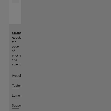
MathWorks
Accelerating
the
pace
of
engineering
and
science
Produkte
Testen oder Kaufen
Lernen
Support