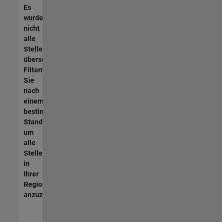
Es
wurden
nicht
alle
Stellen
übersetzt.
Filtern
Sie
nach
einem
bestimmten
Standort,
um
alle
Stellenangebote
in
Ihrer
Region
anzuzeigen.