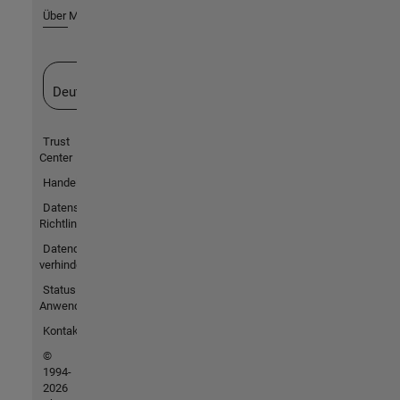
Über MathWorks
Website auswählen
Deutschland
Trust
Center
Handelsmarken
Datenschutz-
Richtlinien
Datendiebstahl
verhindern
Status von
Anwendungen
Kontakt
©
1994-
2026