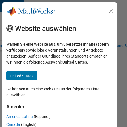
Weiter zum Inhalt
Karriere
bei
Website auswählen
MathWorks
Wählen Sie eine Website aus, um übersetzte Inhalte (sofern
riere – Übersicht
Stellensuche
Niederlassungen
Studierende und B
verfügbar) sowie lokale Veranstaltungen und Angebote
Umschaltung für Off-Canvas-Navigation
anzuzeigen. Auf der Grundlage Ihres Standorts empfehlen
Hauptinhalt
wir Ihnen die folgende Auswahl:
United States
.
FILTER:
Information Technology
United States
+
7
Commercial Sales
Customer Support
Sie können auch eine Website aus der folgenden Liste
auswählen:
Education Sales
Sales Operations
Amerika
Derzeit
gibt
Business Model Team
América Latina
(Español)
es
Human Resources
keine
Canada
(English)