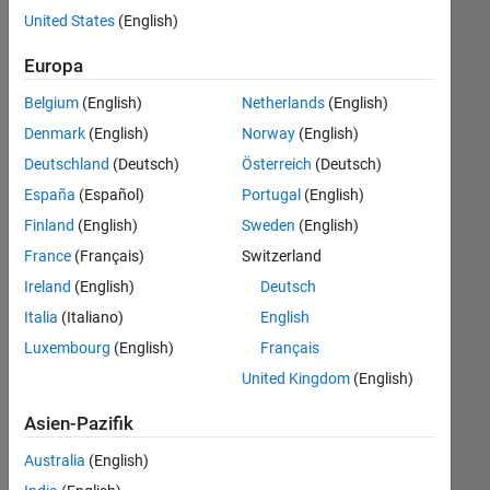
offenen
Büro- und Verwaltungsdienste
United States
(English)
Stellen,
die
Europa
Ihren
Suchkriterien
Belgium
(English)
Netherlands
(English)
entsprechen.
Denmark
(English)
Norway
(English)
Sie
Deutschland
(Deutsch)
Österreich
(Deutsch)
können
die
España
(Español)
Portugal
(English)
Suchkriterien
Finland
(English)
Sweden
(English)
weiter
France
(Français)
Switzerland
fassen
oder
Ireland
(English)
Deutsch
alle
Italia
(Italiano)
English
Stellenangebote
Luxembourg
(English)
Français
anzeigen
.
Wenn
United Kingdom
(English)
Sie
Asien-Pazifik
noch
immer
Australia
(English)
keine