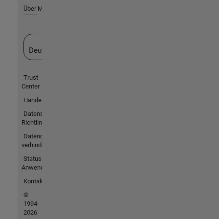
Über MathWorks
Website auswählen
Deutschland
Trust
Center
Handelsmarken
Datenschutz-
Richtlinien
Datendiebstahl
verhindern
Status von
Anwendungen
Kontakt
©
1994-
2026