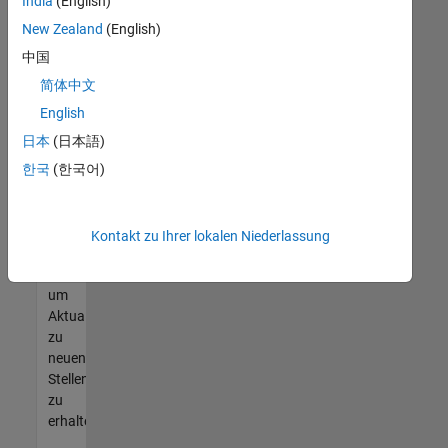
offenen
India
(English)
Stellen
New Zealand
(English)
finden
中国
können,
die
简体中文
Ihren
English
Qualifikationen
日本
(日本語)
entsprechen,
werden
한국
(한국어)
Sie
Mitglied
unseres
Kontakt zu Ihrer lokalen Niederlassung
Talent-
Netzwerks
,
um
Aktualisierungen
zu
neuen
Stellenangeboten
zu
erhalten.