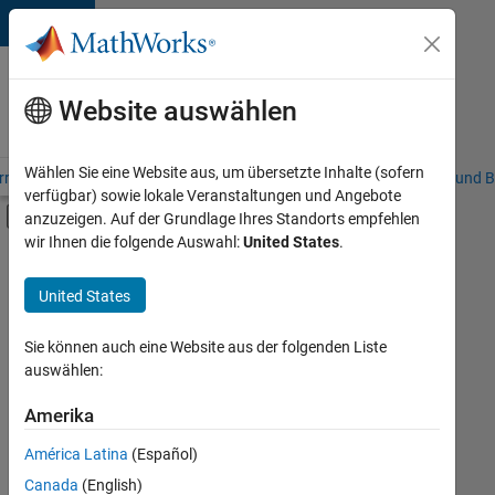
Weiter zum Inhalt
Karriere
bei
Website auswählen
MathWorks
Wählen Sie eine Website aus, um übersetzte Inhalte (sofern
riere – Übersicht
Stellensuche
Niederlassungen
Studierende und B
verfügbar) sowie lokale Veranstaltungen und Angebote
Umschaltung für Off-Canvas-Navigation
anzuzeigen. Auf der Grundlage Ihres Standorts empfehlen
Hauptinhalt
wir Ihnen die folgende Auswahl:
United States
.
FILTER:
Information Technology
United States
+
8
Commercial Sales
Customer Support
Sie können auch eine Website aus der folgenden Liste
auswählen:
Education Sales
Sales Operations
Amerika
Derzeit
gibt
Marketing Services
América Latina
(Español)
es
Business Model Team
keine
Canada
(English)