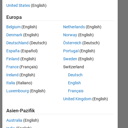
offenen
Human Resources
United States
(English)
Stellen,
die
Büro- und Verwaltungsdienste
Europa
Ihren
Suchkriterien
Belgium
(English)
Netherlands
(English)
entsprechen.
Denmark
(English)
Norway
(English)
Sie
Deutschland
(Deutsch)
Österreich
(Deutsch)
können
die
España
(Español)
Portugal
(English)
Suchkriterien
Finland
(English)
Sweden
(English)
weiter
France
(Français)
Switzerland
fassen
oder
Ireland
(English)
Deutsch
alle
Italia
(Italiano)
English
Stellenangebote
Luxembourg
(English)
Français
anzeigen
.
Wenn
United Kingdom
(English)
Sie
Asien-Pazifik
noch
immer
Australia
(English)
keine