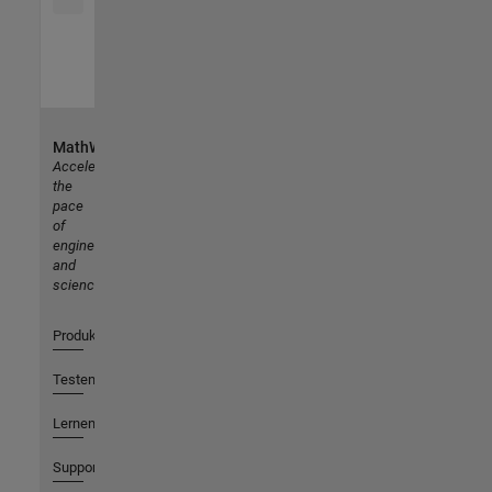
MathWorks
Accelerating
the
pace
of
engineering
and
science
Produkte
Testen oder Kaufen
Lernen
Support