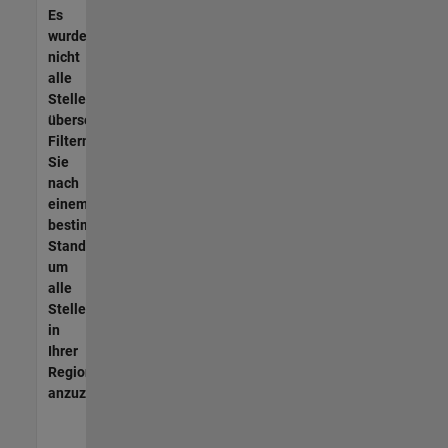
Es
wurden
nicht
alle
Stellen
übersetzt.
Filtern
Sie
nach
einem
bestimmten
Standort,
um
alle
Stellenangebote
in
Ihrer
Region
anzuzeigen.