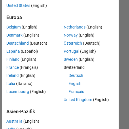
offenen
Finance and Operations
United States
(English)
Stellen,
die
Human Resources
Europa
Ihren
Suchkriterien
Belgium
(English)
Netherlands
(English)
entsprechen.
Denmark
(English)
Norway
(English)
Sie
Deutschland
(Deutsch)
Österreich
(Deutsch)
können
die
España
(Español)
Portugal
(English)
Suchkriterien
Finland
(English)
Sweden
(English)
weiter
France
(Français)
Switzerland
fassen
oder
Ireland
(English)
Deutsch
alle
Italia
(Italiano)
English
Stellenangebote
Luxembourg
(English)
Français
anzeigen
.
Wenn
United Kingdom
(English)
Sie
Asien-Pazifik
noch
immer
Australia
(English)
keine