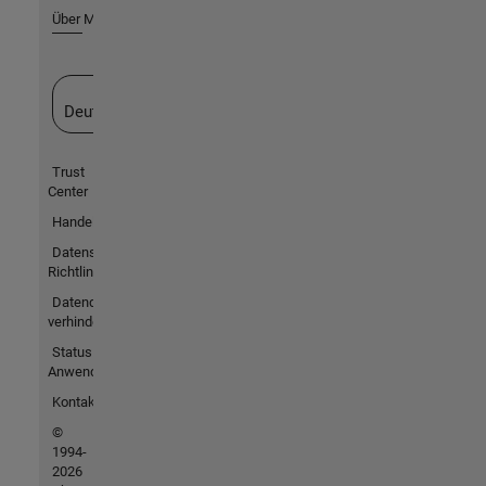
Über MathWorks
Website auswählen
Deutschland
Trust
Center
Handelsmarken
Datenschutz-
Richtlinien
Datendiebstahl
verhindern
Status von
Anwendungen
Kontakt
©
1994-
2026