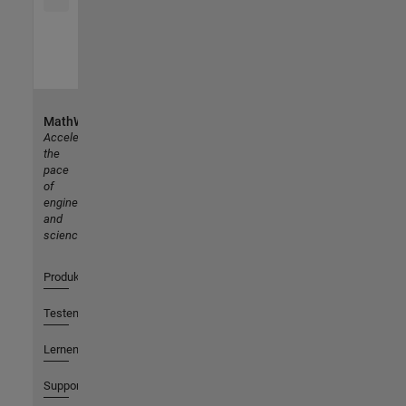
MathWorks
Accelerating
the
pace
of
engineering
and
science
Produkte
Testen oder Kaufen
Lernen
Support