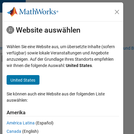
Weiter zum Inhalt
Karriere
bei
Website auswählen
MathWorks
Wählen Sie eine Website aus, um übersetzte Inhalte (sofern
riere – Übersicht
Stellensuche
Niederlassungen
Studierende und B
verfügbar) sowie lokale Veranstaltungen und Angebote
Umschaltung für Off-Canvas-Navigation
anzuzeigen. Auf der Grundlage Ihres Standorts empfehlen
Hauptinhalt
wir Ihnen die folgende Auswahl:
United States
.
FILTER:
Commercial Sales
United States
+
8
Customer Support
Education Sales
Sie können auch eine Website aus der folgenden Liste
auswählen:
Inside Sales
Sales Operations
Amerika
Derzeit
gibt
Marketing Communications
América Latina
(Español)
es
Business Model Team
keine
Canada
(English)