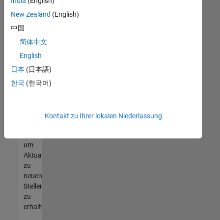
offenen
India
(English)
Stellen
New Zealand
(English)
finden
中国
können,
die
简体中文
Ihren
English
Qualifikationen
日本
(日本語)
entsprechen,
werden
한국
(한국어)
Sie
Mitglied
unseres
Kontakt zu Ihrer lokalen Niederlassung
Talent-
Netzwerks
,
um
Aktualisierungen
zu
neuen
Stellenangeboten
zu
erhalten.