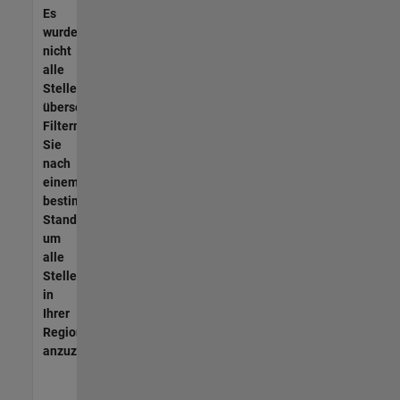
Es
wurden
nicht
alle
Stellen
übersetzt.
Filtern
Sie
nach
einem
bestimmten
Standort,
um
alle
Stellenangebote
in
Ihrer
Region
anzuzeigen.