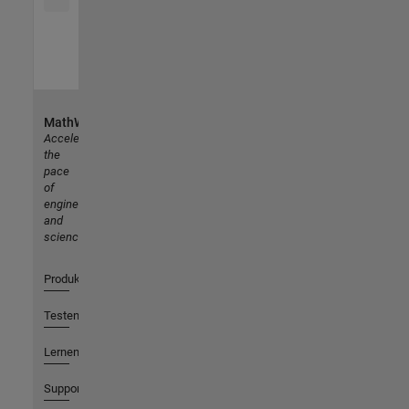
MathWorks
Accelerating
the
pace
of
engineering
and
science
Produkte
Testen oder Kaufen
Lernen
Support