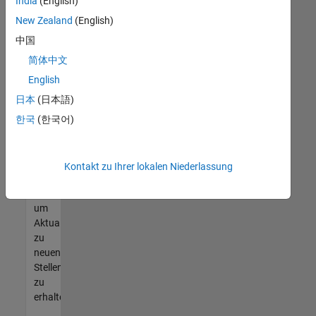
offenen
India
(English)
Stellen
New Zealand
(English)
finden
中国
können,
die
简体中文
Ihren
English
Qualifikationen
日本
(日本語)
entsprechen,
werden
한국
(한국어)
Sie
Mitglied
unseres
Kontakt zu Ihrer lokalen Niederlassung
Talent-
Netzwerks
,
um
Aktualisierungen
zu
neuen
Stellenangeboten
zu
erhalten.