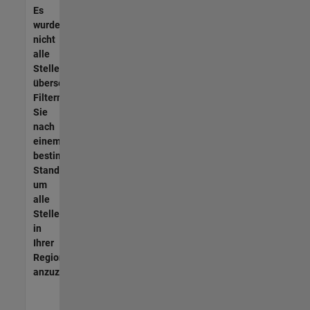
Es
wurden
nicht
alle
Stellen
übersetzt.
Filtern
Sie
nach
einem
bestimmten
Standort,
um
alle
Stellenangebote
in
Ihrer
Region
anzuzeigen.