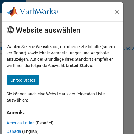
Weiter zum Inhalt
Karriere
bei
Website auswählen
MathWorks
Wählen Sie eine Website aus, um übersetzte Inhalte (sofern
riere – Übersicht
Stellensuche
Niederlassungen
Studierende und B
verfügbar) sowie lokale Veranstaltungen und Angebote
Umschaltung für Off-Canvas-Navigation
anzuzeigen. Auf der Grundlage Ihres Standorts empfehlen
Hauptinhalt
wir Ihnen die folgende Auswahl:
United States
.
FILTER:
Information Technology
United States
+
7
Commercial Sales
Customer Support
Sie können auch eine Website aus der folgenden Liste
auswählen:
Education Sales
Business Model Team
Amerika
Derzeit
gibt
Finance and Operations
América Latina
(Español)
es
Human Resources
keine
Canada
(English)