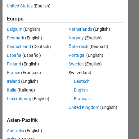
offenen
Legal
United States
(English)
Stellen,
die
Europa
Ihren
Suchkriterien
Belgium
(English)
Netherlands
(English)
entsprechen.
Denmark
(English)
Norway
(English)
Sie
Deutschland
(Deutsch)
Österreich
(Deutsch)
können
die
España
(Español)
Portugal
(English)
Suchkriterien
Finland
(English)
Sweden
(English)
weiter
France
(Français)
Switzerland
fassen
oder
Ireland
(English)
Deutsch
alle
Italia
(Italiano)
English
Stellenangebote
Luxembourg
(English)
Français
anzeigen
.
Wenn
United Kingdom
(English)
Sie
Asien-Pazifik
noch
immer
Australia
(English)
keine