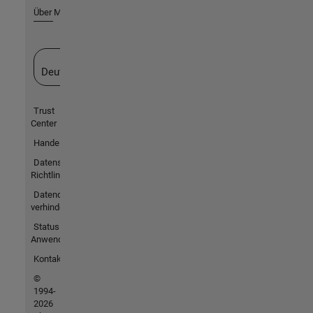
Über MathWorks
Website auswählen
Deutschland
Trust
Center
Handelsmarken
Datenschutz-
Richtlinien
Datendiebstahl
verhindern
Status von
Anwendungen
Kontakt
©
1994-
2026