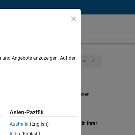
unt
en und Angebote anzuzeigen. Auf der
ducation Sales
+
4
tions
Human Resources
n entsprechen.
eigen
. Wenn Sie noch immer keine offenen
 Mitglied unseres
Talent-Netzwerks
, um
Asien-Pazifik
en Standort, um alle Stellenangebote in Ihrer
Australia
(English)
India
(English)