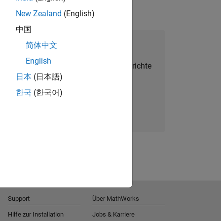
New Zealand
(English)
中国
alent Network beitreten
简体中文
English
Sie personalisierte Stellenangebote, Berichte
日本
(日本語)
und Unternehmensneuigkeiten.
한국
(한국어)
Melden Sie sich noch heute an
Support
Über MathWorks
Hilfe zur Installation
Jobs & Karriere