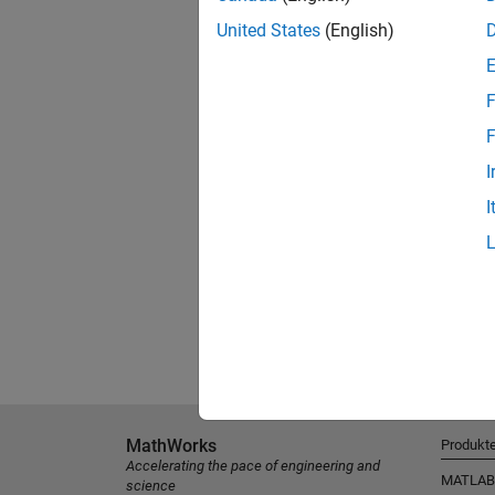
United States
(English)
F
F
I
I
MathWorks
Produkt
Accelerating the pace of engineering and
MATLAB
science