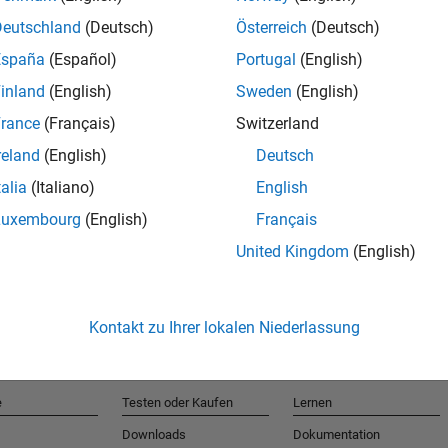
Deutschland
(Deutsch)
Österreich
(Deutsch)
España
(Español)
Portugal
(English)
T
inland
(English)
Sweden
(English)
rance
(Français)
Switzerland
Erhalten 
reland
(English)
Deutsch
talia
(Italiano)
English
Luxembourg
(English)
Français
United Kingdom
(English)
Kontakt zu Ihrer lokalen Niederlassung
e
Testen oder Kaufen
Lernen
Downloads
Dokumentation