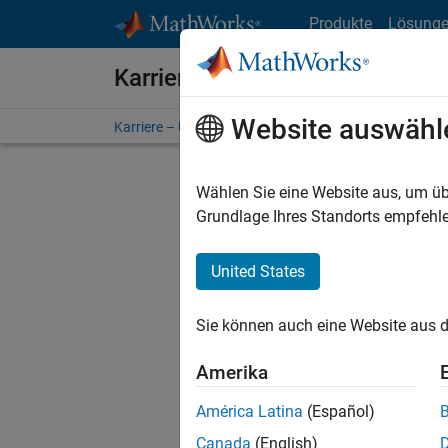
Weiter zum Inhalt
Produkte
Lösung
Karriere bei MathWorks
Website auswähl
Karriere – Übersicht
Stellensuche
Niederlassunge
Wählen Sie eine Website aus, um üb
FILTER:
Grundlage Ihres Standorts empfehle
United States
Derzeit
Sie könn
Sie können auch eine Website aus d
Stellen f
Aktualis
Amerika
Es wurde
América Latina
(Español)
Region a
Canada
(English)