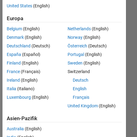
offenen
Finance and Operations
United States
(English)
Stellen,
die
Human Resources
Europa
Ihren
Suchkriterien
Belgium
(English)
Netherlands
(English)
entsprechen.
Denmark
(English)
Norway
(English)
Sie
Deutschland
(Deutsch)
Österreich
(Deutsch)
können
die
España
(Español)
Portugal
(English)
Suchkriterien
Finland
(English)
Sweden
(English)
weiter
France
(Français)
Switzerland
fassen
oder
Ireland
(English)
Deutsch
alle
Italia
(Italiano)
English
Stellenangebote
Luxembourg
(English)
Français
anzeigen
.
Wenn
United Kingdom
(English)
Sie
Asien-Pazifik
noch
immer
Australia
(English)
keine