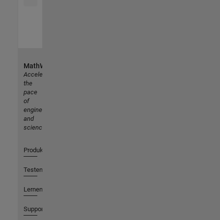
MathWorks
Accelerating
the
pace
of
engineering
and
science
Produkte
Testen oder Kaufen
Lernen
Support