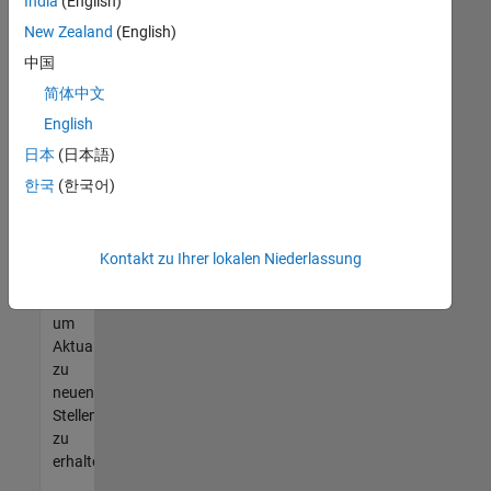
offenen
India
(English)
Stellen
New Zealand
(English)
finden
中国
können,
die
简体中文
Ihren
English
Qualifikationen
日本
(日本語)
entsprechen,
werden
한국
(한국어)
Sie
Mitglied
unseres
Kontakt zu Ihrer lokalen Niederlassung
Talent-
Netzwerks
,
um
Aktualisierungen
zu
neuen
Stellenangeboten
zu
erhalten.