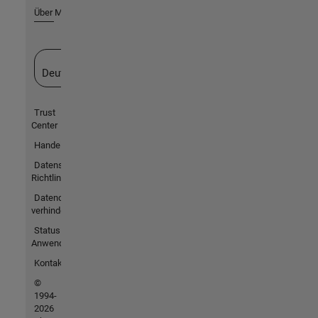
Über MathWorks
Website auswählen
Deutschland
Trust
Center
Handelsmarken
Datenschutz-
Richtlinien
Datendiebstahl
verhindern
Status von
Anwendungen
Kontakt
©
1994-
2026