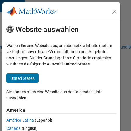
Weiter zum Inhalt
Karriere
bei
Website auswählen
MathWorks
Wählen Sie eine Website aus, um übersetzte Inhalte (sofern
riere – Übersicht
Stellensuche
Niederlassungen
Studierende und B
verfügbar) sowie lokale Veranstaltungen und Angebote
Umschaltung für Off-Canvas-Navigation
anzuzeigen. Auf der Grundlage Ihres Standorts empfehlen
Hauptinhalt
wir Ihnen die folgende Auswahl:
United States
.
FILTER:
Information Technology
United States
+
8
Commercial Sales
Customer Support
Sie können auch eine Website aus der folgenden Liste
auswählen:
Education Sales
Inside Sales
Amerika
Derzeit
gibt
Sales Operations
América Latina
(Español)
es
Business Model Team
keine
Canada
(English)