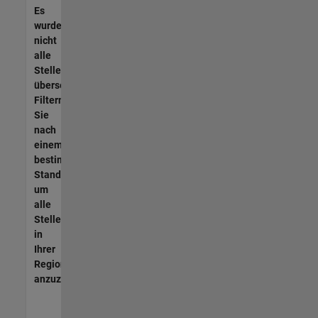
Es
wurden
nicht
alle
Stellen
übersetzt.
Filtern
Sie
nach
einem
bestimmten
Standort,
um
alle
Stellenangebote
in
Ihrer
Region
anzuzeigen.