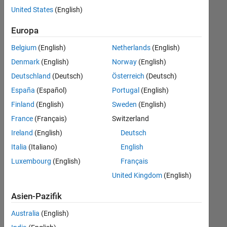
offenen
Finance and Operations
United States
(English)
Stellen,
die
Büro- und Verwaltungsdienste
Europa
Ihren
Suchkriterien
Belgium
(English)
Netherlands
(English)
entsprechen.
Denmark
(English)
Norway
(English)
Sie
Deutschland
(Deutsch)
Österreich
(Deutsch)
können
die
España
(Español)
Portugal
(English)
Suchkriterien
Finland
(English)
Sweden
(English)
weiter
France
(Français)
Switzerland
fassen
oder
Ireland
(English)
Deutsch
alle
Italia
(Italiano)
English
Stellenangebote
Luxembourg
(English)
Français
anzeigen
.
Wenn
United Kingdom
(English)
Sie
Asien-Pazifik
noch
immer
Australia
(English)
keine