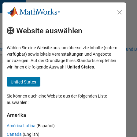
Weiter zum Inhalt
Karriere
bei
Website auswählen
MathWorks
Wählen Sie eine Website aus, um übersetzte Inhalte (sofern
riere – Übersicht
Stellensuche
Niederlassungen
Studierende und B
verfügbar) sowie lokale Veranstaltungen und Angebote
Umschaltung für Off-Canvas-Navigation
anzuzeigen. Auf der Grundlage Ihres Standorts empfehlen
Hauptinhalt
wir Ihnen die folgende Auswahl:
United States
.
FILTER:
Commercial Sales
United States
+
8
Customer Support
Education Sales
Sie können auch eine Website aus der folgenden Liste
auswählen:
Sales Operations
Marketing Communications
Amerika
Derzeit
gibt
Marketing Services
América Latina
(Español)
es
Business Model Team
keine
Canada
(English)