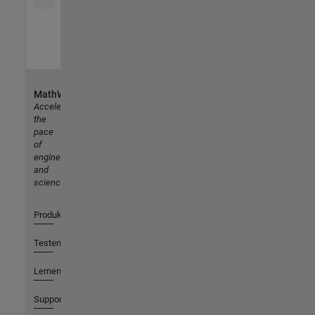
MathWorks
Accelerating
the
pace
of
engineering
and
science
Produkte
Testen oder Kaufen
Lernen
Support