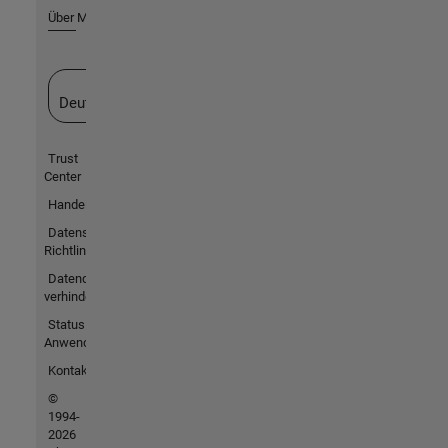
Über MathWorks
Website auswählen
Deutschland
Trust
Center
Handelsmarken
Datenschutz-
Richtlinien
Datendiebstahl
verhindern
Status von
Anwendungen
Kontakt
©
1994-
2026