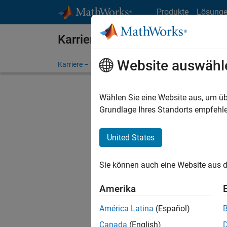
Weiter zum Inhalt
Produkte
Lösung
Karriere bei MathWorks
Website auswähl
Karriere – Übersicht
Stellensuche
Niederlassunge
Wählen Sie eine Website aus, um üb
FILTER:
Grundlage Ihres Standorts empfehle
United States
Derzeit
Sie könn
Sie können auch eine Website aus d
Stellen f
Aktualis
Amerika
Es wurde
América Latina
(Español)
Region a
Canada
(English)