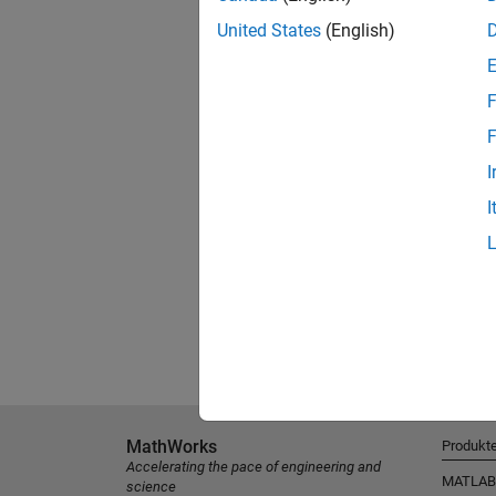
United States
(English)
F
F
I
I
MathWorks
Produkt
Accelerating the pace of engineering and
MATLAB
science