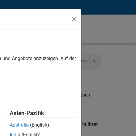
unt
en und Angebote anzuzeigen. Auf der
ducation Sales
Sales Operations
+
3
dienste
n entsprechen.
eigen
. Wenn Sie noch immer keine offenen
 Mitglied unseres
Talent-Netzwerks
, um
Asien-Pazifik
en Standort, um alle Stellenangebote in Ihrer
Australia
(English)
India
(English)