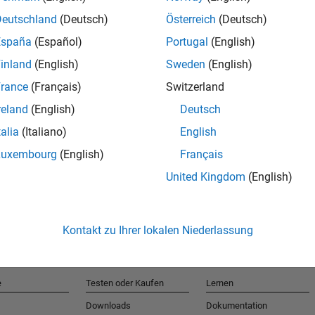
Deutschland
(Deutsch)
Österreich
(Deutsch)
España
(Español)
Portugal
(English)
T
inland
(English)
Sweden
(English)
rance
(Français)
Switzerland
Erhalten 
reland
(English)
Deutsch
talia
(Italiano)
English
Luxembourg
(English)
Français
United Kingdom
(English)
Kontakt zu Ihrer lokalen Niederlassung
e
Testen oder Kaufen
Lernen
Downloads
Dokumentation