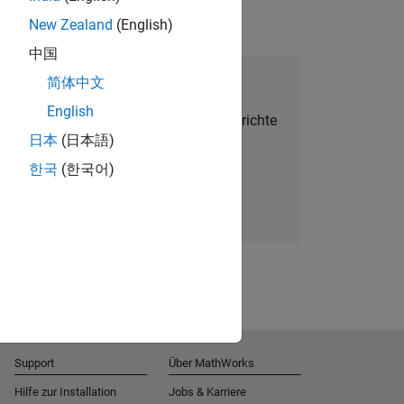
New Zealand
(English)
中国
alent Network beitreten
简体中文
English
Sie personalisierte Stellenangebote, Berichte
日本
(日本語)
und Unternehmensneuigkeiten.
한국
(한국어)
Melden Sie sich noch heute an
Support
Über MathWorks
Hilfe zur Installation
Jobs & Karriere