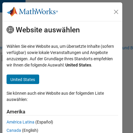
Weiter zum Inhalt
Karriere
bei
Website auswählen
MathWorks
Wählen Sie eine Website aus, um übersetzte Inhalte (sofern
riere – Übersicht
Stellensuche
Niederlassungen
Studierende und B
verfügbar) sowie lokale Veranstaltungen und Angebote
Umschaltung für Off-Canvas-Navigation
anzuzeigen. Auf der Grundlage Ihres Standorts empfehlen
Hauptinhalt
wir Ihnen die folgende Auswahl:
United States
.
FILTER:
Information Technology
United States
+
8
Commercial Sales
Customer Support
Sie können auch eine Website aus der folgenden Liste
auswählen:
Education Sales
Sales Operations
Amerika
Derzeit
gibt
Marketing Services
América Latina
(Español)
es
Business Model Team
keine
Canada
(English)