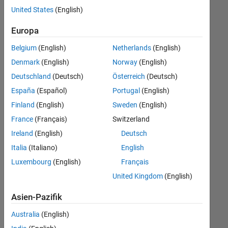
offenen
Finance and Operations
United States
(English)
Stellen,
die
Büro- und Verwaltungsdienste
Europa
Ihren
Suchkriterien
Belgium
(English)
Netherlands
(English)
entsprechen.
Denmark
(English)
Norway
(English)
Sie
Deutschland
(Deutsch)
Österreich
(Deutsch)
können
die
España
(Español)
Portugal
(English)
Suchkriterien
Finland
(English)
Sweden
(English)
weiter
France
(Français)
Switzerland
fassen
oder
Ireland
(English)
Deutsch
alle
Italia
(Italiano)
English
Stellenangebote
Luxembourg
(English)
Français
anzeigen
.
Wenn
United Kingdom
(English)
Sie
Asien-Pazifik
noch
immer
Australia
(English)
keine