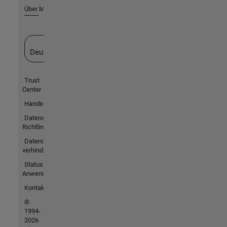
Über MathWorks
Website auswählen
Deutschland
Trust
Center
Handelsmarken
Datenschutz-
Richtlinien
Datendiebstahl
verhindern
Status von
Anwendungen
Kontakt
©
1994-
2026