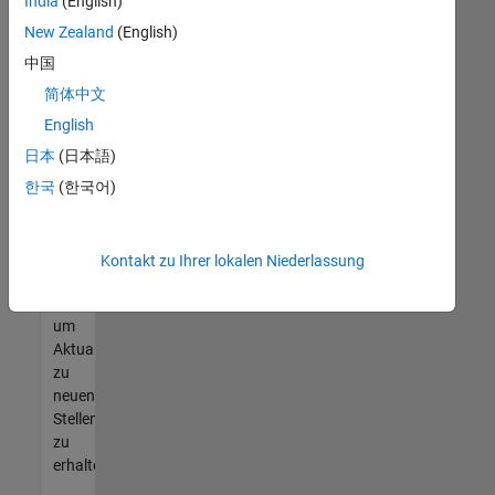
offenen
India
(English)
Stellen
New Zealand
(English)
finden
中国
können,
die
简体中文
Ihren
English
Qualifikationen
日本
(日本語)
entsprechen,
werden
한국
(한국어)
Sie
Mitglied
unseres
Kontakt zu Ihrer lokalen Niederlassung
Talent-
Netzwerks
,
um
Aktualisierungen
zu
neuen
Stellenangeboten
zu
erhalten.