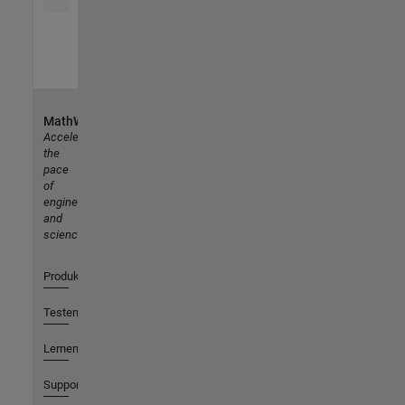
MathWorks
Accelerating
the
pace
of
engineering
and
science
Produkte
Testen oder Kaufen
Lernen
Support