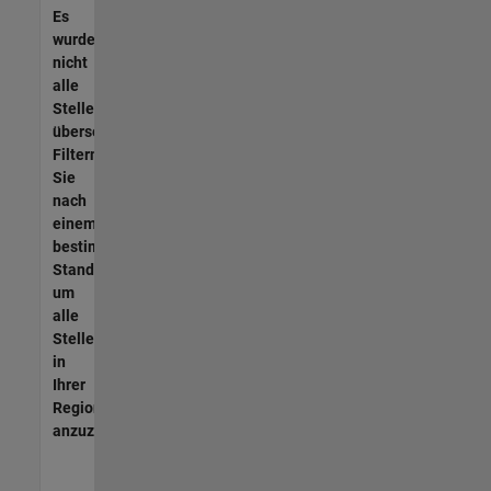
Es
wurden
nicht
alle
Stellen
übersetzt.
Filtern
Sie
nach
einem
bestimmten
Standort,
um
alle
Stellenangebote
in
Ihrer
Region
anzuzeigen.