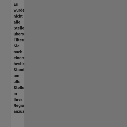
Es
wurden
nicht
alle
Stellen
übersetzt.
Filtern
Sie
nach
einem
bestimmten
Standort,
um
alle
Stellenangebote
in
Ihrer
Region
anzuzeigen.