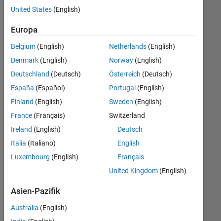
offenen
Büro- und Verwaltungsdienste
United States
(English)
Stellen,
die
Europa
Ihren
Suchkriterien
Belgium
(English)
Netherlands
(English)
entsprechen.
Denmark
(English)
Norway
(English)
Sie
Deutschland
(Deutsch)
Österreich
(Deutsch)
können
die
España
(Español)
Portugal
(English)
Suchkriterien
Finland
(English)
Sweden
(English)
weiter
France
(Français)
Switzerland
fassen
oder
Ireland
(English)
Deutsch
alle
Italia
(Italiano)
English
Stellenangebote
Luxembourg
(English)
Français
anzeigen
.
Wenn
United Kingdom
(English)
Sie
Asien-Pazifik
noch
immer
Australia
(English)
keine