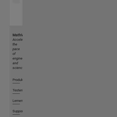
MathWorks
Accelerating
the
pace
of
engineering
and
science
Produkte
Testen oder Kaufen
Lernen
Support