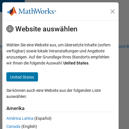
Weiter zum Inhalt
Karriere
bei
Website auswählen
MathWorks
Wählen Sie eine Website aus, um übersetzte Inhalte (sofern
riere – Übersicht
Stellensuche
Niederlassungen
Studierende und B
verfügbar) sowie lokale Veranstaltungen und Angebote
Umschaltung für Off-Canvas-Navigation
anzuzeigen. Auf der Grundlage Ihres Standorts empfehlen
Hauptinhalt
wir Ihnen die folgende Auswahl:
United States
.
FILTER:
Commercial Sales
United States
+
7
Customer Support
Education Sales
Sie können auch eine Website aus der folgenden Liste
auswählen:
Inside Sales
Sales Operations
Amerika
Derzeit
gibt
Marketing Services
América Latina
(Español)
es
Business Model Team
keine
Canada
(English)