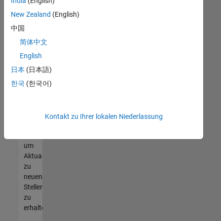
offenen
India
(English)
Stellen
New Zealand
(English)
finden
中国
können,
die
简体中文
Ihren
English
Qualifikationen
日本
(日本語)
entsprechen,
werden
한국
(한국어)
Sie
Mitglied
unseres
Kontakt zu Ihrer lokalen Niederlassung
Talent-
Netzwerks
,
um
Aktualisierungen
zu
neuen
Stellenangeboten
zu
erhalten.