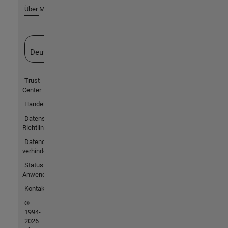
Über MathWorks
Website auswählen
Deutschland
Trust
Center
Handelsmarken
Datenschutz-
Richtlinien
Datendiebstahl
verhindern
Status von
Anwendungen
Kontakt
©
1994-
2026