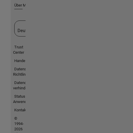
Über MathWorks
Website auswählen
Deutschland
Trust
Center
Handelsmarken
Datenschutz-
Richtlinien
Datendiebstahl
verhindern
Status von
Anwendungen
Kontakt
©
1994-
2026