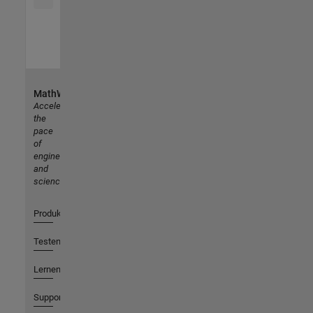
MathWorks
Accelerating
the
pace
of
engineering
and
science
Produkte
Testen oder Kaufen
Lernen
Support