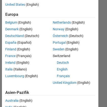
offenen
Büro- und Verwaltungsdienste
United States
(English)
Stellen,
die
Europa
Ihren
Suchkriterien
Belgium
(English)
Netherlands
(English)
entsprechen.
Denmark
(English)
Norway
(English)
Sie
Deutschland
(Deutsch)
Österreich
(Deutsch)
können
die
España
(Español)
Portugal
(English)
Suchkriterien
Finland
(English)
Sweden
(English)
weiter
France
(Français)
Switzerland
fassen
oder
Ireland
(English)
Deutsch
alle
Italia
(Italiano)
English
Stellenangebote
Luxembourg
(English)
Français
anzeigen
.
Wenn
United Kingdom
(English)
Sie
Asien-Pazifik
noch
immer
Australia
(English)
keine