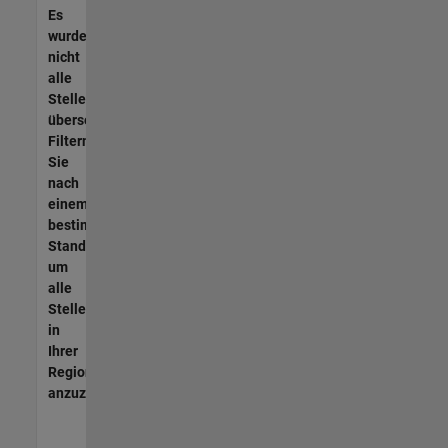
Es
wurden
nicht
alle
Stellen
übersetzt.
Filtern
Sie
nach
einem
bestimmten
Standort,
um
alle
Stellenangebote
in
Ihrer
Region
anzuzeigen.