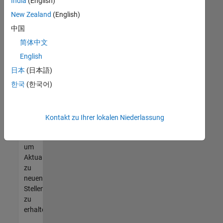
offenen
India
(English)
Stellen
New Zealand
(English)
finden
中国
können,
die
简体中文
Ihren
English
Qualifikationen
日本
(日本語)
entsprechen,
werden
한국
(한국어)
Sie
Mitglied
unseres
Kontakt zu Ihrer lokalen Niederlassung
Talent-
Netzwerks
,
um
Aktualisierungen
zu
neuen
Stellenangeboten
zu
erhalten.