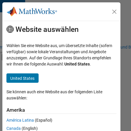
Weiter zum Inhalt
Karriere
bei
Website auswählen
MathWorks
Wählen Sie eine Website aus, um übersetzte Inhalte (sofern
riere – Übersicht
Stellensuche
Niederlassungen
Studierende und B
verfügbar) sowie lokale Veranstaltungen und Angebote
Umschaltung für Off-Canvas-Navigation
anzuzeigen. Auf der Grundlage Ihres Standorts empfehlen
Hauptinhalt
wir Ihnen die folgende Auswahl:
United States
.
FILTER:
Information Technology
United States
+
7
Commercial Sales
Customer Support
Sie können auch eine Website aus der folgenden Liste
auswählen:
Education Sales
Inside Sales
Amerika
Derzeit
gibt
Sales Operations
América Latina
(Español)
es
Business Model Team
keine
Canada
(English)