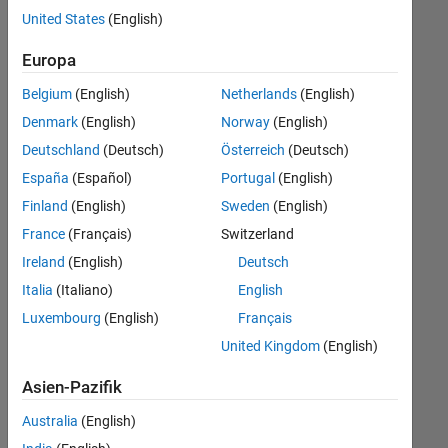
offenen
Büro- und Verwaltungsdienste
United States
(English)
Stellen,
die
Europa
Ihren
Suchkriterien
Belgium
(English)
Netherlands
(English)
entsprechen.
Denmark
(English)
Norway
(English)
Sie
Deutschland
(Deutsch)
Österreich
(Deutsch)
können
die
España
(Español)
Portugal
(English)
Suchkriterien
Finland
(English)
Sweden
(English)
weiter
France
(Français)
Switzerland
fassen
oder
Ireland
(English)
Deutsch
alle
Italia
(Italiano)
English
Stellenangebote
Luxembourg
(English)
Français
anzeigen
.
Wenn
United Kingdom
(English)
Sie
Asien-Pazifik
noch
immer
Australia
(English)
keine