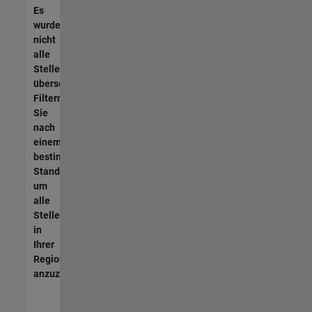
Es
wurden
nicht
alle
Stellen
übersetzt.
Filtern
Sie
nach
einem
bestimmten
Standort,
um
alle
Stellenangebote
in
Ihrer
Region
anzuzeigen.