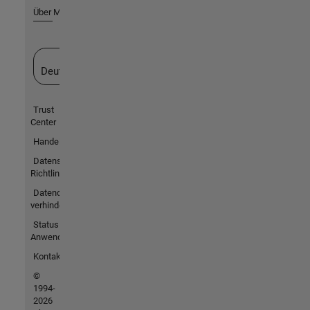
Über MathWorks
Website auswählen
Deutschland
Trust
Center
Handelsmarken
Datenschutz-
Richtlinien
Datendiebstahl
verhindern
Status von
Anwendungen
Kontakt
©
1994-
2026