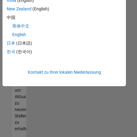
offenen
India
(English)
Stellen
New Zealand
(English)
finden
中国
können,
die
简体中文
Ihren
English
Qualifikationen
日本
(日本語)
entsprechen,
werden
한국
(한국어)
Sie
Mitglied
unseres
Kontakt zu Ihrer lokalen Niederlassung
Talent-
Netzwerks
,
um
Aktualisierungen
zu
neuen
Stellenangeboten
zu
erhalten.