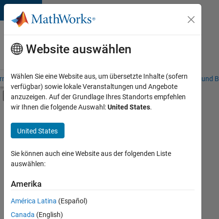
Weiter zum Inhalt
Karriere
bei
Website auswählen
MathWorks
Wählen Sie eine Website aus, um übersetzte Inhalte (sofern
riere – Übersicht
Stellensuche
Niederlassungen
Studierende und B
verfügbar) sowie lokale Veranstaltungen und Angebote
Umschaltung für Off-Canvas-Navigation
anzuzeigen. Auf der Grundlage Ihres Standorts empfehlen
Hauptinhalt
wir Ihnen die folgende Auswahl:
United States
.
FILTER:
Commercial Sales
United States
+
7
Education Sales
Sales Operations
Sie können auch eine Website aus der folgenden Liste
auswählen:
Marketing Services
Business Model Team
Amerika
Derzeit
gibt
Human Resources
América Latina
(Español)
es
Legal
keine
Canada
(English)