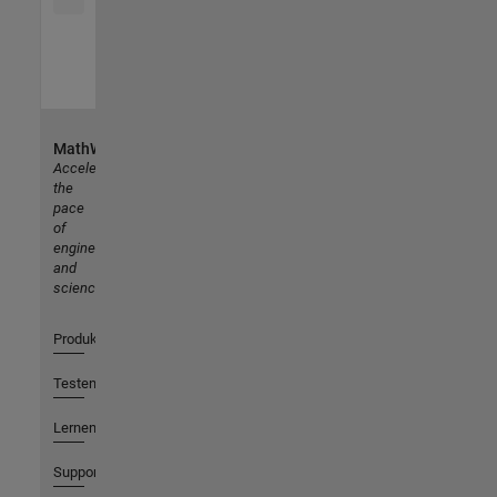
MathWorks
Accelerating
the
pace
of
engineering
and
science
Produkte
Testen oder Kaufen
Lernen
Support