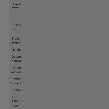
Über MathWorks
Website auswählen
Deutschland
Trust
Center
Handelsmarken
Datenschutz-
Richtlinien
Datendiebstahl
verhindern
Status von
Anwendungen
Kontakt
©
1994-
2026