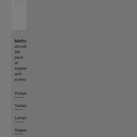
MathWorks
Accelerating
the
pace
of
engineering
and
science
Produkte
Testen oder Kaufen
Lernen
Support