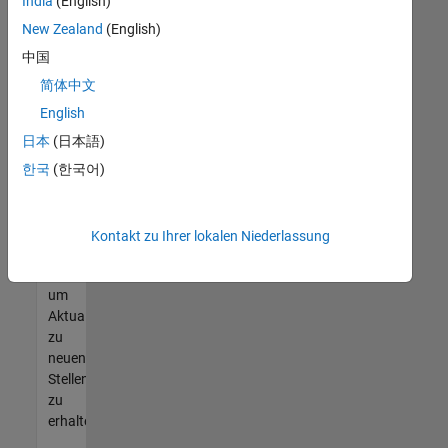
offenen
India
(English)
Stellen
New Zealand
(English)
finden
中国
können,
die
简体中文
Ihren
English
Qualifikationen
日本
(日本語)
entsprechen,
werden
한국
(한국어)
Sie
Mitglied
unseres
Kontakt zu Ihrer lokalen Niederlassung
Talent-
Netzwerks
,
um
Aktualisierungen
zu
neuen
Stellenangeboten
zu
erhalten.