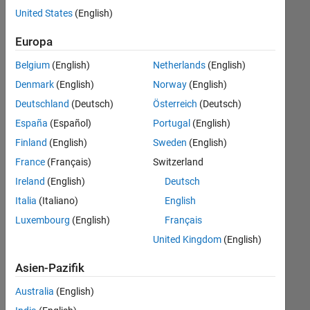
offenen
Legal
United States
(English)
Stellen,
die
Europa
Ihren
Suchkriterien
Belgium
(English)
Netherlands
(English)
entsprechen.
Denmark
(English)
Norway
(English)
Sie
Deutschland
(Deutsch)
Österreich
(Deutsch)
können
die
España
(Español)
Portugal
(English)
Suchkriterien
Finland
(English)
Sweden
(English)
weiter
France
(Français)
Switzerland
fassen
oder
Ireland
(English)
Deutsch
alle
Italia
(Italiano)
English
Stellenangebote
Luxembourg
(English)
Français
anzeigen
.
Wenn
United Kingdom
(English)
Sie
Asien-Pazifik
noch
immer
Australia
(English)
keine