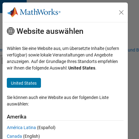
Weiter zum Inhalt
Karriere
bei
Website auswählen
MathWorks
Wählen Sie eine Website aus, um übersetzte Inhalte (sofern
riere – Übersicht
Stellensuche
Niederlassungen
Studierende und B
verfügbar) sowie lokale Veranstaltungen und Angebote
Umschaltung für Off-Canvas-Navigation
anzuzeigen. Auf der Grundlage Ihres Standorts empfehlen
Hauptinhalt
wir Ihnen die folgende Auswahl:
United States
.
FILTER:
Commercial Sales
United States
+
7
Education Sales
Sales Operations
Sie können auch eine Website aus der folgenden Liste
auswählen:
Marketing Services
Business Model Team
Amerika
Derzeit
gibt
Finance and Operations
América Latina
(Español)
es
Human Resources
keine
Canada
(English)