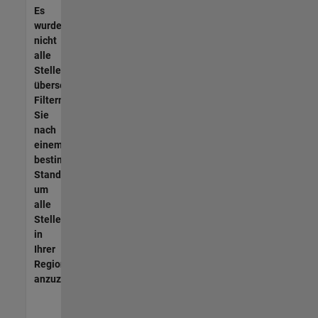
Es
wurden
nicht
alle
Stellen
übersetzt.
Filtern
Sie
nach
einem
bestimmten
Standort,
um
alle
Stellenangebote
in
Ihrer
Region
anzuzeigen.