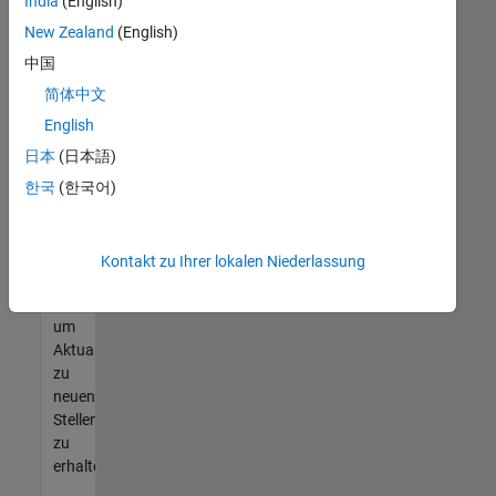
offenen
India
(English)
Stellen
New Zealand
(English)
finden
中国
können,
die
简体中文
Ihren
English
Qualifikationen
日本
(日本語)
entsprechen,
werden
한국
(한국어)
Sie
Mitglied
unseres
Kontakt zu Ihrer lokalen Niederlassung
Talent-
Netzwerks
,
um
Aktualisierungen
zu
neuen
Stellenangeboten
zu
erhalten.