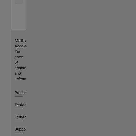
MathWorks
Accelerating
the
pace
of
engineering
and
science
Produkte
Testen oder Kaufen
Lernen
Support