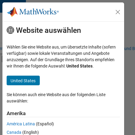
Weiter zum Inhalt
Karriere
bei
Website auswählen
MathWorks
Wählen Sie eine Website aus, um übersetzte Inhalte (sofern
riere – Übersicht
Stellensuche
Niederlassungen
Studierende und B
verfügbar) sowie lokale Veranstaltungen und Angebote
Umschaltung für Off-Canvas-Navigation
anzuzeigen. Auf der Grundlage Ihres Standorts empfehlen
Hauptinhalt
wir Ihnen die folgende Auswahl:
United States
.
FILTER:
Commercial Sales
United States
+
8
Education Sales
Inside Sales
Sie können auch eine Website aus der folgenden Liste
auswählen:
Sales Operations
Marketing Communications
Amerika
Derzeit
gibt
Marketing Services
América Latina
(Español)
es
Business Model Team
keine
Canada
(English)