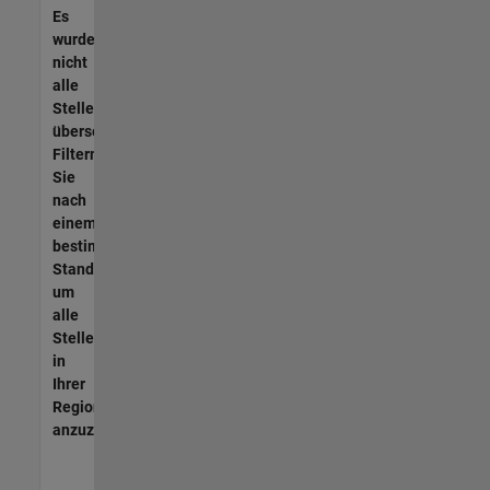
Es
wurden
nicht
alle
Stellen
übersetzt.
Filtern
Sie
nach
einem
bestimmten
Standort,
um
alle
Stellenangebote
in
Ihrer
Region
anzuzeigen.