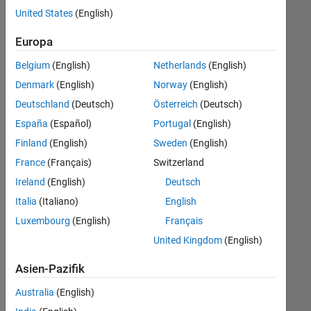
offenen
Finance and Operations
United States
(English)
Stellen,
die
Human Resources
Europa
Ihren
Suchkriterien
Belgium
(English)
Netherlands
(English)
entsprechen.
Denmark
(English)
Norway
(English)
Sie
Deutschland
(Deutsch)
Österreich
(Deutsch)
können
die
España
(Español)
Portugal
(English)
Suchkriterien
Finland
(English)
Sweden
(English)
weiter
France
(Français)
Switzerland
fassen
oder
Ireland
(English)
Deutsch
alle
Italia
(Italiano)
English
Stellenangebote
Luxembourg
(English)
Français
anzeigen
.
Wenn
United Kingdom
(English)
Sie
Asien-Pazifik
noch
immer
Australia
(English)
keine