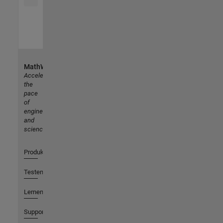
MathWorks
Accelerating
the
pace
of
engineering
and
science
Produkte
Testen oder Kaufen
Lernen
Support