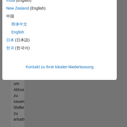
offenen
India
(English)
Stellen
New Zealand
(English)
finden
中国
können,
die
简体中文
Ihren
English
Qualifikationen
日本
(日本語)
entsprechen,
werden
한국
(한국어)
Sie
Mitglied
unseres
Kontakt zu Ihrer lokalen Niederlassung
Talent-
Netzwerks
,
um
Aktualisierungen
zu
neuen
Stellenangeboten
zu
erhalten.