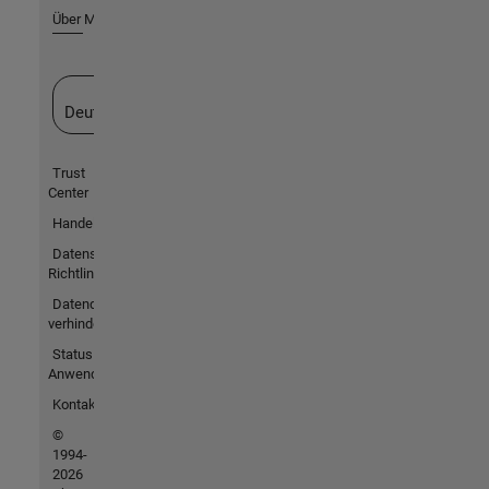
Über MathWorks
Website auswählen
Deutschland
Trust
Center
Handelsmarken
Datenschutz-
Richtlinien
Datendiebstahl
verhindern
Status von
Anwendungen
Kontakt
©
1994-
2026