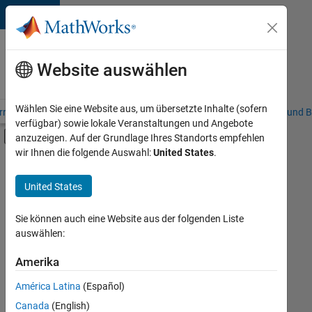
Weiter zum Inhalt
Karriere
bei
Website auswählen
MathWorks
Wählen Sie eine Website aus, um übersetzte Inhalte (sofern
riere – Übersicht
Stellensuche
Niederlassungen
Studierende und B
verfügbar) sowie lokale Veranstaltungen und Angebote
Umschaltung für Off-Canvas-Navigation
anzuzeigen. Auf der Grundlage Ihres Standorts empfehlen
Hauptinhalt
wir Ihnen die folgende Auswahl:
United States
.
FILTER:
Information Technology
United States
+
8
Commercial Sales
Education Sales
Sie können auch eine Website aus der folgenden Liste
auswählen:
Sales Operations
Marketing Services
Amerika
Derzeit
gibt
Business Model Team
América Latina
(Español)
es
Finance and Operations
keine
Canada
(English)