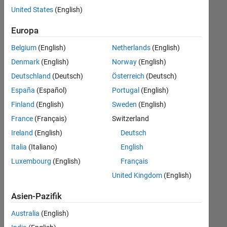
offenen
Human Resources
United States
(English)
Stellen,
die
Legal
Europa
Ihren
Suchkriterien
Belgium
(English)
Netherlands
(English)
entsprechen.
Denmark
(English)
Norway
(English)
Sie
Deutschland
(Deutsch)
Österreich
(Deutsch)
können
die
España
(Español)
Portugal
(English)
Suchkriterien
Finland
(English)
Sweden
(English)
weiter
France
(Français)
Switzerland
fassen
oder
Ireland
(English)
Deutsch
alle
Italia
(Italiano)
English
Stellenangebote
Luxembourg
(English)
Français
anzeigen
.
Wenn
United Kingdom
(English)
Sie
Asien-Pazifik
noch
immer
Australia
(English)
keine