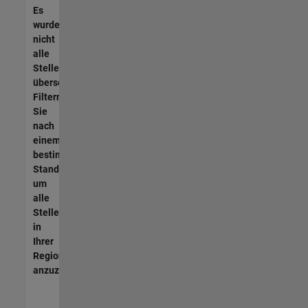
Es
wurden
nicht
alle
Stellen
übersetzt.
Filtern
Sie
nach
einem
bestimmten
Standort,
um
alle
Stellenangebote
in
Ihrer
Region
anzuzeigen.