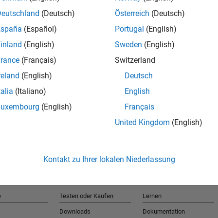
Deutschland
(Deutsch)
Österreich
(Deutsch)
España
(Español)
Portugal
(English)
T
inland
(English)
Sweden
(English)
rance
(Français)
Switzerland
Erhalten 
reland
(English)
Deutsch
talia
(Italiano)
English
Luxembourg
(English)
Français
United Kingdom
(English)
Kontakt zu Ihrer lokalen Niederlassung
e
Testen oder Kaufen
Lernen
Downloads
Dokumentation