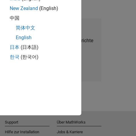
New Zealand
(English)
中国
alent Network beitreten
简体中文
English
Sie personalisierte Stellenangebote, Berichte
日本
(日本語)
und Unternehmensneuigkeiten.
한국
(한국어)
Melden Sie sich noch heute an
Support
Über MathWorks
Hilfe zur Installation
Jobs & Karriere