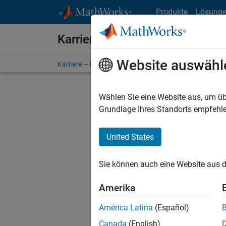
Weiter zum Inhalt
Produkte
Lösung
Karriere bei MathWorks
Website auswähl
Karriere – Übersicht
Stellensuche
Niederlassunge
Wählen Sie eine Website aus, um üb
FILTER:
Grundlage Ihres Standorts empfehle
United States
Derzeit
Sie könn
Sie können auch eine Website aus d
Stellen f
Aktualis
Amerika
Es wurde
América Latina
(Español)
Region a
Canada
(English)