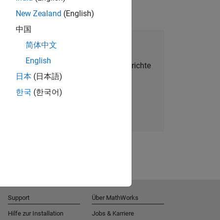
New Zealand
(English)
中国
alent Network beitreten
简体中文
English
Sie personalisierte Stellenangebote, Berichte
日本
(日本語)
und Unternehmensneuigkeiten.
한국
(한국어)
Melden Sie sich noch heute an
Support
Über MathWorks
Hilfe zur Installation
Jobs & Karriere