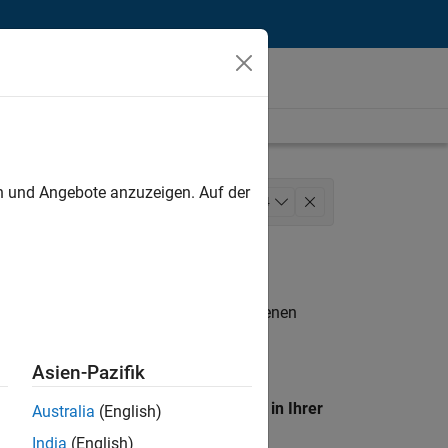
unt
en und Angebote anzuzeigen. Auf der
Marketing Services
+
4
waltungsdienste
n entsprechen.
eigen
. Wenn Sie noch immer keine offenen
 Mitglied unseres
Talent-Netzwerks
, um
Asien-Pazifik
en Standort, um alle Stellenangebote in Ihrer
Australia
(English)
India
(English)