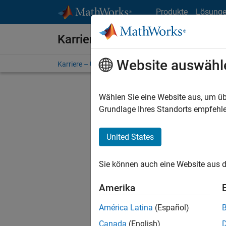
Weiter zum Inhalt
Produkte
Lösung
Karriere bei MathWorks
Website auswähl
Karriere – Übersicht
Stellensuche
Niederlassunge
Wählen Sie eine Website aus, um üb
FILTER:
Grundlage Ihres Standorts empfehle
United States
Derzeit
Sie könn
Sie können auch eine Website aus d
Stellen f
Aktualis
Amerika
Es wurde
América Latina
(Español)
Region a
Canada
(English)