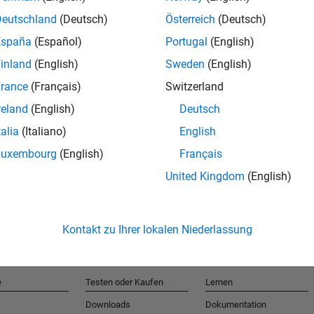
Deutschland
(Deutsch)
Österreich
(Deutsch)
España
(Español)
Portugal
(English)
T
inland
(English)
Sweden
(English)
rance
(Français)
Switzerland
Erhalten 
reland
(English)
Deutsch
talia
(Italiano)
English
Luxembourg
(English)
Français
United Kingdom
(English)
Kontakt zu Ihrer lokalen Niederlassung
e
Testen oder Kaufen
Lernen
Downloads
Dokumentation