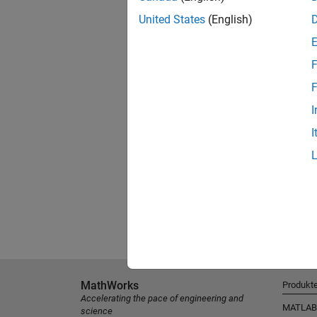
United States
(English)
F
F
I
I
MathWorks
Produkt
Accelerating the pace of engineering and
MATLAB
science