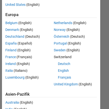
offenen
Büro- und Verwaltungsdienste
United States
(English)
Stellen,
die
Europa
Ihren
Suchkriterien
Belgium
(English)
Netherlands
(English)
entsprechen.
Denmark
(English)
Norway
(English)
Sie
Deutschland
(Deutsch)
Österreich
(Deutsch)
können
die
España
(Español)
Portugal
(English)
Suchkriterien
Finland
(English)
Sweden
(English)
weiter
France
(Français)
Switzerland
fassen
oder
Ireland
(English)
Deutsch
alle
Italia
(Italiano)
English
Stellenangebote
Luxembourg
(English)
Français
anzeigen
.
Wenn
United Kingdom
(English)
Sie
Asien-Pazifik
noch
immer
Australia
(English)
keine