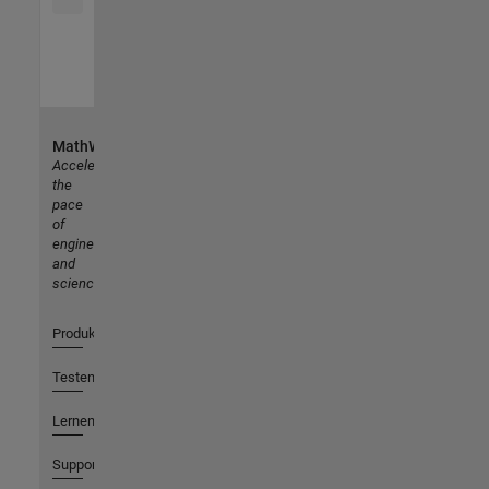
MathWorks
Accelerating
the
pace
of
engineering
and
science
Produkte
Testen oder Kaufen
Lernen
Support