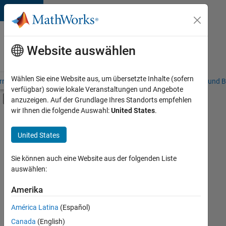
Weiter zum Inhalt
Karriere
bei
Website auswählen
MathWorks
Wählen Sie eine Website aus, um übersetzte Inhalte (sofern
riere – Übersicht
Stellensuche
Niederlassungen
Studierende und B
verfügbar) sowie lokale Veranstaltungen und Angebote
Umschaltung für Off-Canvas-Navigation
anzuzeigen. Auf der Grundlage Ihres Standorts empfehlen
Hauptinhalt
wir Ihnen die folgende Auswahl:
United States
.
FILTER:
Customer Support
United States
+
7
Inside Sales
Sales Operations
Sie können auch eine Website aus der folgenden Liste
auswählen:
Marketing Services
Finance and Operations
Amerika
Derzeit
gibt
Human Resources
América Latina
(Español)
es
Legal
keine
Canada
(English)