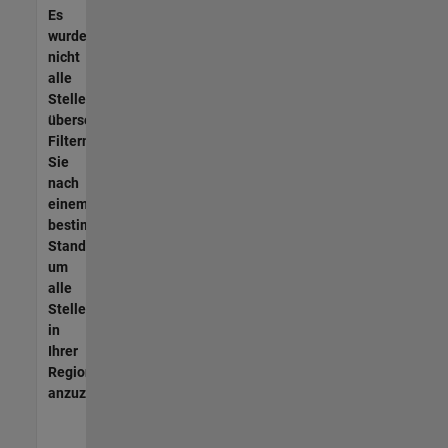
Es
wurden
nicht
alle
Stellen
übersetzt.
Filtern
Sie
nach
einem
bestimmten
Standort,
um
alle
Stellenangebote
in
Ihrer
Region
anzuzeigen.