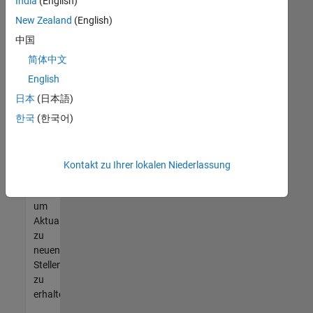
offenen
India
(English)
Stellen
New Zealand
(English)
finden
中国
können,
die
简体中文
Ihren
English
Qualifikationen
日本
(日本語)
entsprechen,
werden
한국
(한국어)
Sie
Mitglied
unseres
Kontakt zu Ihrer lokalen Niederlassung
Talent-
Netzwerks
,
um
Aktualisierungen
zu
neuen
Stellenangeboten
zu
erhalten.