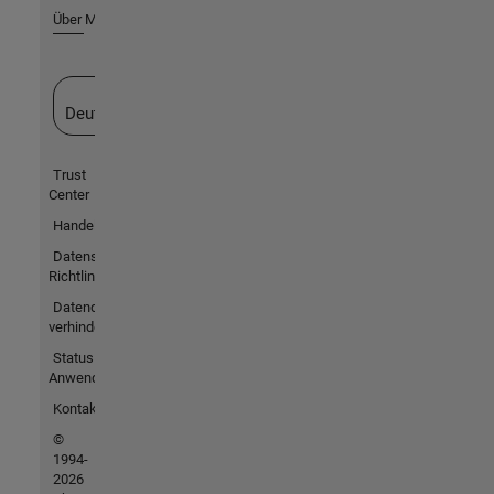
Über MathWorks
Website auswählen
Deutschland
Trust
Center
Handelsmarken
Datenschutz-
Richtlinien
Datendiebstahl
verhindern
Status von
Anwendungen
Kontakt
©
1994-
2026