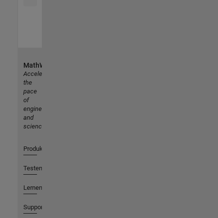
MathWorks
Accelerating
the
pace
of
engineering
and
science
Produkte
Testen oder Kaufen
Lernen
Support