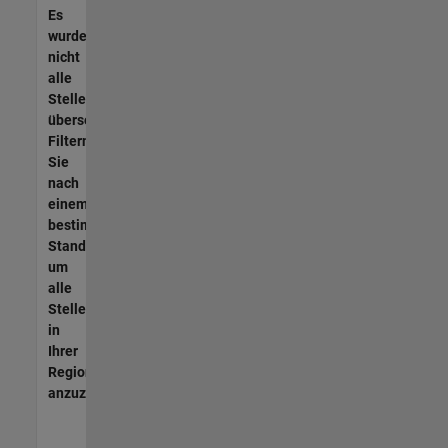
Es
wurden
nicht
alle
Stellen
übersetzt.
Filtern
Sie
nach
einem
bestimmten
Standort,
um
alle
Stellenangebote
in
Ihrer
Region
anzuzeigen.