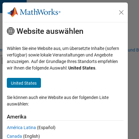
Weiter zum Inhalt
Karriere
bei
Website auswählen
MathWorks
Wählen Sie eine Website aus, um übersetzte Inhalte (sofern
riere – Übersicht
Stellensuche
Niederlassungen
Studierende und B
verfügbar) sowie lokale Veranstaltungen und Angebote
Umschaltung für Off-Canvas-Navigation
anzuzeigen. Auf der Grundlage Ihres Standorts empfehlen
Hauptinhalt
wir Ihnen die folgende Auswahl:
United States
.
FILTER:
Information Technology
United States
+
6
Customer Support
Education Sales
Sie können auch eine Website aus der folgenden Liste
auswählen:
Marketing Services
Finance and Operations
Amerika
Derzeit
gibt
Human Resources
América Latina
(Español)
es
Legal
keine
Canada
(English)