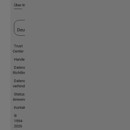
Über MathWorks
Website auswählen
Deutschland
Trust
Center
Handelsmarken
Datenschutz-
Richtlinien
Datendiebstahl
verhindern
Status von
Anwendungen
Kontakt
©
1994-
2026