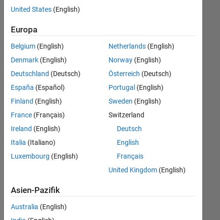
offenen
United States
(English)
Stellen,
die
Europa
Ihren
Suchkriterien
Belgium
(English)
Netherlands
(English)
entsprechen.
Denmark
(English)
Norway
(English)
Sie
Deutschland
(Deutsch)
Österreich
(Deutsch)
können
die
España
(Español)
Portugal
(English)
Suchkriterien
Finland
(English)
Sweden
(English)
weiter
France
(Français)
Switzerland
fassen
oder
Ireland
(English)
Deutsch
alle
Italia
(Italiano)
English
Stellenangebote
Luxembourg
(English)
Français
anzeigen
.
Wenn
United Kingdom
(English)
Sie
Asien-Pazifik
noch
immer
Australia
(English)
keine