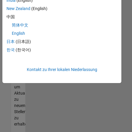
offenen
India
(English)
Stellen
New Zealand
(English)
finden
中国
können,
die
简体中文
Ihren
English
Qualifikationen
日本
(日本語)
entsprechen,
werden
한국
(한국어)
Sie
Mitglied
unseres
Kontakt zu Ihrer lokalen Niederlassung
Talent-
Netzwerks
,
um
Aktualisierungen
zu
neuen
Stellenangeboten
zu
erhalten.