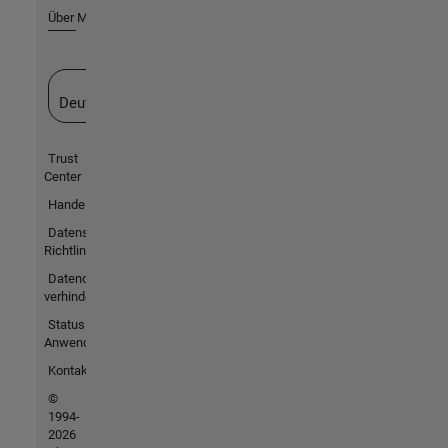
Über MathWorks
Website auswählen
Deutschland
Trust
Center
Handelsmarken
Datenschutz-
Richtlinien
Datendiebstahl
verhindern
Status von
Anwendungen
Kontakt
©
1994-
2026