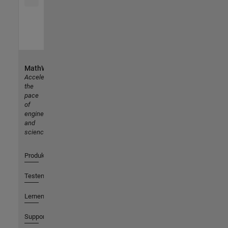
MathWorks
Accelerating
the
pace
of
engineering
and
science
Produkte
Testen oder Kaufen
Lernen
Support