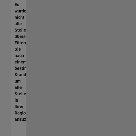
Es
wurden
nicht
alle
Stellen
übersetzt.
Filtern
Sie
nach
einem
bestimmten
Standort,
um
alle
Stellenangebote
in
Ihrer
Region
anzuzeigen.