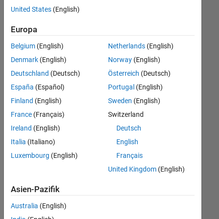
offenen
Legal
United States
(English)
Stellen,
die
Büro- und Verwaltungsdienste
Europa
Ihren
Suchkriterien
Belgium
(English)
Netherlands
(English)
entsprechen.
Denmark
(English)
Norway
(English)
Sie
Deutschland
(Deutsch)
Österreich
(Deutsch)
können
die
España
(Español)
Portugal
(English)
Suchkriterien
Finland
(English)
Sweden
(English)
weiter
France
(Français)
Switzerland
fassen
oder
Ireland
(English)
Deutsch
alle
Italia
(Italiano)
English
Stellenangebote
Luxembourg
(English)
Français
anzeigen
.
Wenn
United Kingdom
(English)
Sie
Asien-Pazifik
noch
immer
Australia
(English)
keine