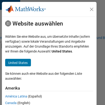
Weiter zum Inhalt
Karriere
bei
Website auswählen
MathWorks
Wählen Sie eine Website aus, um übersetzte Inhalte (sofern
riere – Übersicht
Stellensuche
Niederlassungen
Studierende und B
verfügbar) sowie lokale Veranstaltungen und Angebote
Umschaltung für Off-Canvas-Navigation
anzuzeigen. Auf der Grundlage Ihres Standorts empfehlen
Hauptinhalt
wir Ihnen die folgende Auswahl:
United States
.
FILTER:
Customer Support
United States
+
8
Education Sales
Inside Sales
Sie können auch eine Website aus der folgenden Liste
auswählen:
Sales Operations
Marketing Communications
Amerika
Derzeit
gibt
Marketing Services
América Latina
(Español)
es
Finance and Operations
keine
Canada
(English)