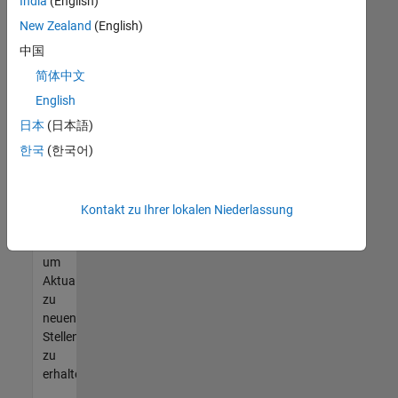
offenen
India
(English)
Stellen
New Zealand
(English)
finden
中国
können,
die
简体中文
Ihren
English
Qualifikationen
日本
(日本語)
entsprechen,
werden
한국
(한국어)
Sie
Mitglied
unseres
Kontakt zu Ihrer lokalen Niederlassung
Talent-
Netzwerks
,
um
Aktualisierungen
zu
neuen
Stellenangeboten
zu
erhalten.