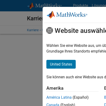
Weiter zum Inhalt
Produkte
Lösung
Karriere bei MathWorks
Website auswähl
Karriere – Übersicht
Stellensuche
Niederlassunge
Wählen Sie eine Website aus, um üb
FILTER:
Grundlage Ihres Standorts empfehle
United States
Derzeit
Sie könn
Sie können auch eine Website aus d
Stellen f
Aktualis
Amerika
Es wurde
América Latina
(Español)
Region a
Canada
(English)