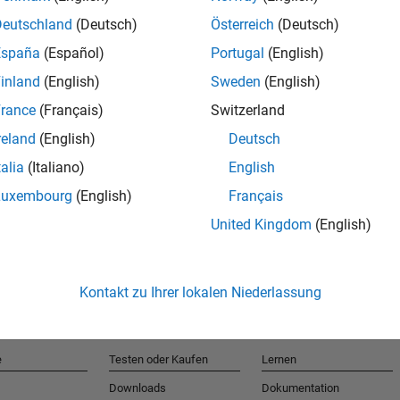
Deutschland
(Deutsch)
Österreich
(Deutsch)
España
(Español)
Portugal
(English)
T
inland
(English)
Sweden
(English)
rance
(Français)
Switzerland
Erhalten 
reland
(English)
Deutsch
talia
(Italiano)
English
Luxembourg
(English)
Français
United Kingdom
(English)
Kontakt zu Ihrer lokalen Niederlassung
e
Testen oder Kaufen
Lernen
Downloads
Dokumentation