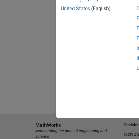
United States
(English)
F
F
I
I
MathWorks
Produkt
Accelerating the pace of engineering and
MATLAB
science