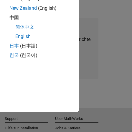
New Zealand
(English)
中国
alent Network beitreten
简体中文
English
Sie personalisierte Stellenangebote, Berichte
日本
(日本語)
und Unternehmensneuigkeiten.
한국
(한국어)
Melden Sie sich noch heute an
Support
Über MathWorks
Hilfe zur Installation
Jobs & Karriere