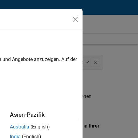
unt
en und Angebote anzuzeigen. Auf der
es Operations
Marketing Services
+
2
n entsprechen.
eigen
. Wenn Sie noch immer keine offenen
 Mitglied unseres
Talent-Netzwerks
, um
Asien-Pazifik
en Standort, um alle Stellenangebote in Ihrer
Australia
(English)
India
(English)