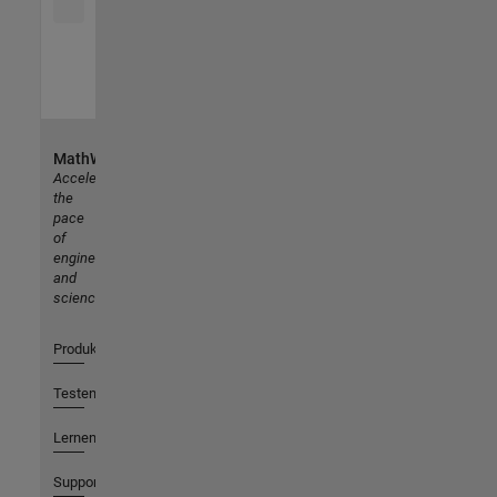
MathWorks
Accelerating
the
pace
of
engineering
and
science
Produkte
Testen oder Kaufen
Lernen
Support