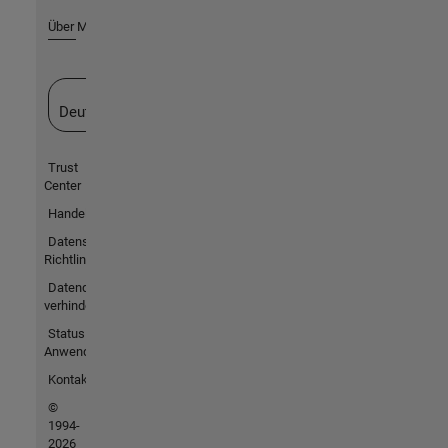
Über MathWorks
Website auswählen
Deutschland
Trust
Center
Handelsmarken
Datenschutz-
Richtlinien
Datendiebstahl
verhindern
Status von
Anwendungen
Kontakt
©
1994-
2026