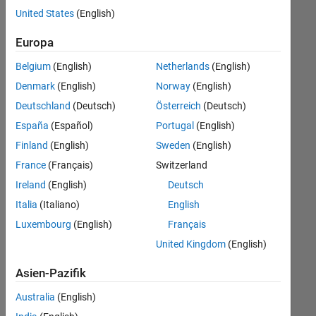
United States
(English)
Es
wurden
Europa
nicht
alle
Belgium
(English)
Netherlands
(English)
Stellen
Denmark
(English)
Norway
(English)
übersetzt.
Deutschland
(Deutsch)
Österreich
(Deutsch)
Filtern
Sie
España
(Español)
Portugal
(English)
nach
Finland
(English)
Sweden
(English)
einem
France
(Français)
Switzerland
bestimmten
Standort,
Ireland
(English)
Deutsch
um
Italia
(Italiano)
English
alle
Luxembourg
(English)
Français
Stellenangebote
in
United Kingdom
(English)
Ihrer
Region
Asien-Pazifik
anzuzeigen.
Australia
(English)