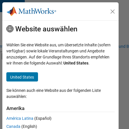
Weiter zum Inhalt
Karriere
bei
Website auswählen
MathWorks
Wählen Sie eine Website aus, um übersetzte Inhalte (sofern
riere – Übersicht
Stellensuche
Niederlassungen
Studierende und B
verfügbar) sowie lokale Veranstaltungen und Angebote
Umschaltung für Off-Canvas-Navigation
anzuzeigen. Auf der Grundlage Ihres Standorts empfehlen
Hauptinhalt
wir Ihnen die folgende Auswahl:
United States
.
FILTER:
Technical Sales Engineering
United States
Sie können auch eine Website aus der folgenden Liste
auswählen:
Sortieren nach
Amerika
Ausgewählte
Stellen
speichern
América Latina
(Español)
Canada
(English)