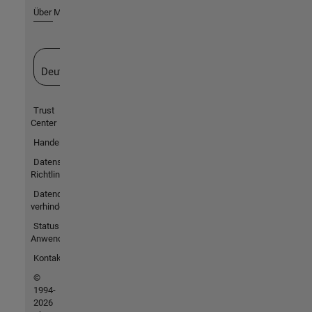
Über MathWorks
Website auswählen
Deutschland
Trust
Center
Handelsmarken
Datenschutz-
Richtlinien
Datendiebstahl
verhindern
Status von
Anwendungen
Kontakt
©
1994-
2026