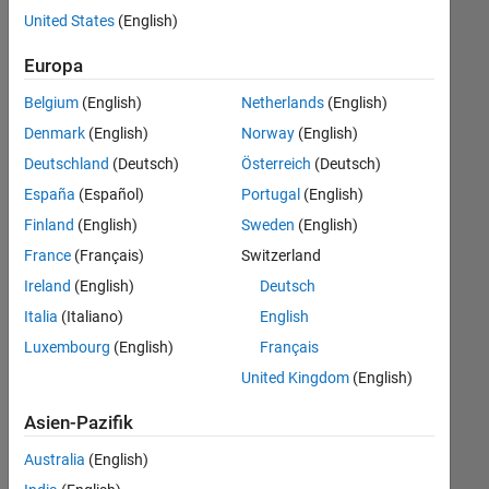
offenen
United States
(English)
Stellen,
die
Europa
Ihren
Suchkriterien
Belgium
(English)
Netherlands
(English)
entsprechen.
Denmark
(English)
Norway
(English)
Sie
Deutschland
(Deutsch)
Österreich
(Deutsch)
können
die
España
(Español)
Portugal
(English)
Suchkriterien
Finland
(English)
Sweden
(English)
weiter
France
(Français)
Switzerland
fassen
oder
Ireland
(English)
Deutsch
alle
Italia
(Italiano)
English
Stellenangebote
Luxembourg
(English)
Français
anzeigen
.
Wenn
United Kingdom
(English)
Sie
Asien-Pazifik
noch
immer
Australia
(English)
keine