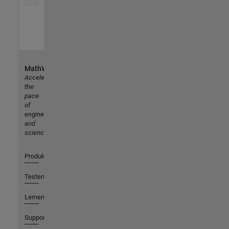
MathWorks
Accelerating
the
pace
of
engineering
and
science
Produkte
Testen oder Kaufen
Lernen
Support