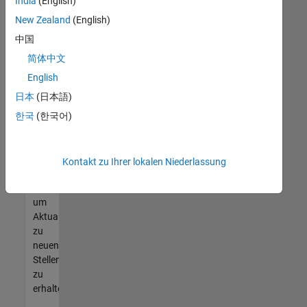
offenen
India
(English)
Stellen
New Zealand
(English)
finden
中国
können,
die
简体中文
Ihren
English
Qualifikationen
日本
(日本語)
entsprechen,
werden
한국
(한국어)
Sie
Mitglied
unseres
Kontakt zu Ihrer lokalen Niederlassung
Talent-
Netzwerks
,
um
Aktualisierungen
zu
neuen
Stellenangeboten
zu
erhalten.