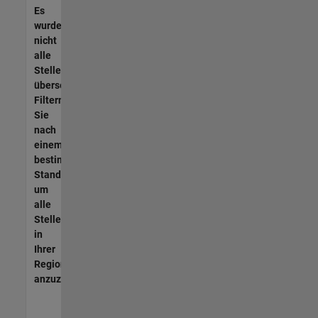
Es
wurden
nicht
alle
Stellen
übersetzt.
Filtern
Sie
nach
einem
bestimmten
Standort,
um
alle
Stellenangebote
in
Ihrer
Region
anzuzeigen.