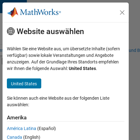
Weiter zum Inhalt
Karriere
bei
Website auswählen
MathWorks
Wählen Sie eine Website aus, um übersetzte Inhalte (sofern
riere – Übersicht
Stellensuche
Niederlassungen
Studierende und B
verfügbar) sowie lokale Veranstaltungen und Angebote
Umschaltung für Off-Canvas-Navigation
anzuzeigen. Auf der Grundlage Ihres Standorts empfehlen
Hauptinhalt
wir Ihnen die folgende Auswahl:
United States
.
FILTER:
Information Technology
United States
+
6
Education Sales
Sales Operations
Sie können auch eine Website aus der folgenden Liste
auswählen:
Marketing Services
Finance and Operations
Amerika
Derzeit
gibt
Human Resources
América Latina
(Español)
es
Legal
keine
Canada
(English)