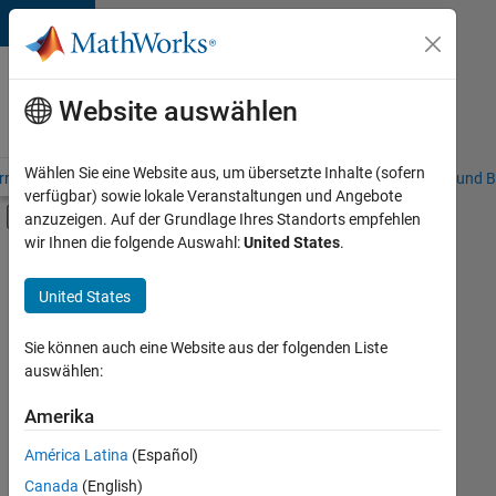
Weiter zum Inhalt
Karriere
bei
Website auswählen
MathWorks
Wählen Sie eine Website aus, um übersetzte Inhalte (sofern
riere – Übersicht
Stellensuche
Niederlassungen
Studierende und B
verfügbar) sowie lokale Veranstaltungen und Angebote
Umschaltung für Off-Canvas-Navigation
anzuzeigen. Auf der Grundlage Ihres Standorts empfehlen
Hauptinhalt
wir Ihnen die folgende Auswahl:
United States
.
FILTER:
Information Technology
United States
+
6
Education Sales
Inside Sales
Sie können auch eine Website aus der folgenden Liste
auswählen:
Sales Operations
Finance and Operations
Amerika
Derzeit
gibt
Human Resources
América Latina
(Español)
es
Büro- und Verwaltungsdienste
keine
Canada
(English)