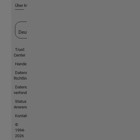
Über MathWorks
Website auswählen
Deutschland
Trust
Center
Handelsmarken
Datenschutz-
Richtlinien
Datendiebstahl
verhindern
Status von
Anwendungen
Kontakt
©
1994-
2026