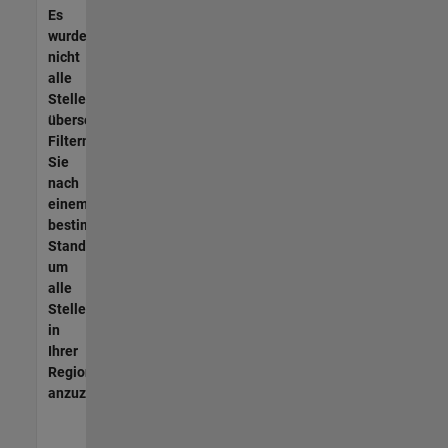
Es
wurden
nicht
alle
Stellen
übersetzt.
Filtern
Sie
nach
einem
bestimmten
Standort,
um
alle
Stellenangebote
in
Ihrer
Region
anzuzeigen.