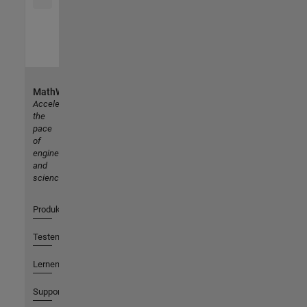
MathWorks
Accelerating
the
pace
of
engineering
and
science
Produkte
Testen oder Kaufen
Lernen
Support