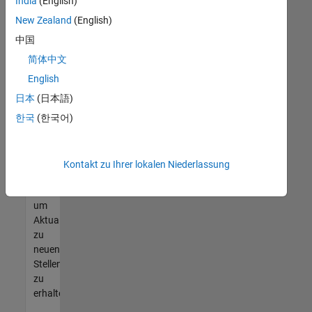
offenen
India
(English)
Stellen
New Zealand
(English)
finden
中国
können,
die
简体中文
Ihren
English
Qualifikationen
日本
(日本語)
entsprechen,
werden
한국
(한국어)
Sie
Mitglied
unseres
Kontakt zu Ihrer lokalen Niederlassung
Talent-
Netzwerks
,
um
Aktualisierungen
zu
neuen
Stellenangeboten
zu
erhalten.