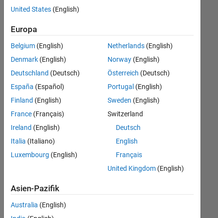
offenen
United States
(English)
Stellen,
die
Europa
Ihren
Suchkriterien
Belgium
(English)
Netherlands
(English)
entsprechen.
Denmark
(English)
Norway
(English)
Sie
Deutschland
(Deutsch)
Österreich
(Deutsch)
können
die
España
(Español)
Portugal
(English)
Suchkriterien
Finland
(English)
Sweden
(English)
weiter
France
(Français)
Switzerland
fassen
oder
Ireland
(English)
Deutsch
alle
Italia
(Italiano)
English
Stellenangebote
Luxembourg
(English)
Français
anzeigen
.
Wenn
United Kingdom
(English)
Sie
Asien-Pazifik
noch
immer
Australia
(English)
keine