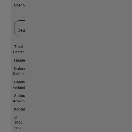
Über MathWorks
Website auswählen
Deutschland
Trust
Center
Handelsmarken
Datenschutz-
Richtlinien
Datendiebstahl
verhindern
Status von
Anwendungen
Kontakt
©
1994-
2026