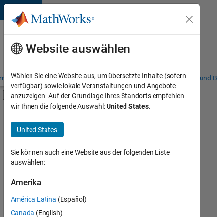
Weiter zum Inhalt
Karriere
bei
Website auswählen
MathWorks
Wählen Sie eine Website aus, um übersetzte Inhalte (sofern
riere – Übersicht
Stellensuche
Niederlassungen
Studierende und B
verfügbar) sowie lokale Veranstaltungen und Angebote
Umschaltung für Off-Canvas-Navigation
anzuzeigen. Auf der Grundlage Ihres Standorts empfehlen
Hauptinhalt
wir Ihnen die folgende Auswahl:
United States
.
FILTER:
Information Technology
United States
+
6
Education Sales
Inside Sales
Sie können auch eine Website aus der folgenden Liste
auswählen:
Finance and Operations
Human Resources
Amerika
Derzeit
gibt
Legal
América Latina
(Español)
es
Büro- und Verwaltungsdienste
keine
Canada
(English)