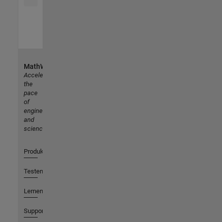
MathWorks
Accelerating
the
pace
of
engineering
and
science
Produkte
Testen oder Kaufen
Lernen
Support