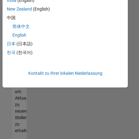
offenen
India
(English)
Stellen
New Zealand
(English)
finden
中国
können,
die
简体中文
Ihren
English
Qualifikationen
日本
(日本語)
entsprechen,
werden
한국
(한국어)
Sie
Mitglied
unseres
Kontakt zu Ihrer lokalen Niederlassung
Talent-
Netzwerks
,
um
Aktualisierungen
zu
neuen
Stellenangeboten
zu
erhalten.