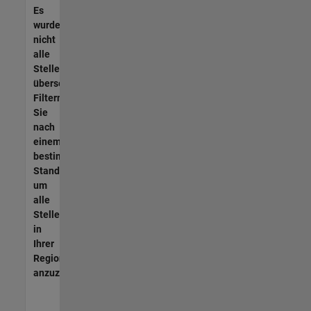
Es
wurden
nicht
alle
Stellen
übersetzt.
Filtern
Sie
nach
einem
bestimmten
Standort,
um
alle
Stellenangebote
in
Ihrer
Region
anzuzeigen.