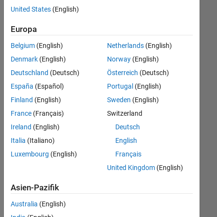
offenen
United States
(English)
Stellen,
die
Europa
Ihren
Suchkriterien
Belgium
(English)
Netherlands
(English)
entsprechen.
Denmark
(English)
Norway
(English)
Sie
Deutschland
(Deutsch)
Österreich
(Deutsch)
können
die
España
(Español)
Portugal
(English)
Suchkriterien
Finland
(English)
Sweden
(English)
weiter
France
(Français)
Switzerland
fassen
oder
Ireland
(English)
Deutsch
alle
Italia
(Italiano)
English
Stellenangebote
Luxembourg
(English)
Français
anzeigen
.
Wenn
United Kingdom
(English)
Sie
Asien-Pazifik
noch
immer
Australia
(English)
keine