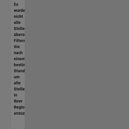
Es
wurden
nicht
alle
Stellen
übersetzt.
Filtern
Sie
nach
einem
bestimmten
Standort,
um
alle
Stellenangebote
in
Ihrer
Region
anzuzeigen.