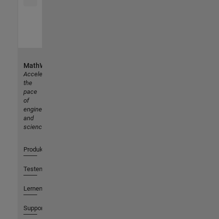
MathWorks
Accelerating
the
pace
of
engineering
and
science
Produkte
Testen oder Kaufen
Lernen
Support