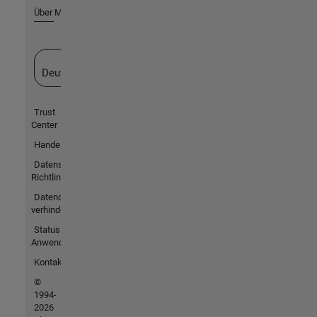
Über MathWorks
Website auswählen
Deutschland
Trust
Center
Handelsmarken
Datenschutz-
Richtlinien
Datendiebstahl
verhindern
Status von
Anwendungen
Kontakt
©
1994-
2026