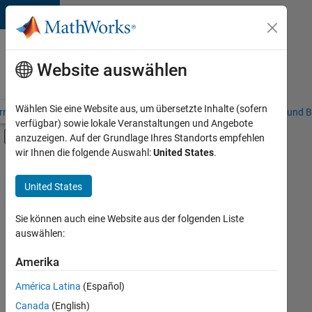
Weiter zum Inhalt
Karriere
bei
Website auswählen
MathWorks
Wählen Sie eine Website aus, um übersetzte Inhalte (sofern
riere – Übersicht
Stellensuche
Niederlassungen
Studierende und B
verfügbar) sowie lokale Veranstaltungen und Angebote
Umschaltung für Off-Canvas-Navigation
anzuzeigen. Auf der Grundlage Ihres Standorts empfehlen
Hauptinhalt
wir Ihnen die folgende Auswahl:
United States
.
FILTER:
Commercial Sales
United States
+
2
Legal
Büro- und Verwaltungsdienste
Sie können auch eine Website aus der folgenden Liste
auswählen:
Amerika
Derzeit
gibt
América Latina
(Español)
es
keine
Canada
(English)