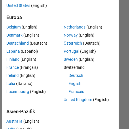
offenen
United States
(English)
Stellen,
die
Europa
Ihren
Suchkriterien
Belgium
(English)
Netherlands
(English)
entsprechen.
Denmark
(English)
Norway
(English)
Sie
Deutschland
(Deutsch)
Österreich
(Deutsch)
können
die
España
(Español)
Portugal
(English)
Suchkriterien
Finland
(English)
Sweden
(English)
weiter
France
(Français)
Switzerland
fassen
oder
Ireland
(English)
Deutsch
alle
Italia
(Italiano)
English
Stellenangebote
Luxembourg
(English)
Français
anzeigen
.
Wenn
United Kingdom
(English)
Sie
Asien-Pazifik
noch
immer
Australia
(English)
keine