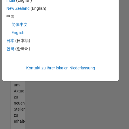
offenen
India
(English)
Stellen
New Zealand
(English)
finden
中国
können,
die
简体中文
Ihren
English
Qualifikationen
日本
(日本語)
entsprechen,
werden
한국
(한국어)
Sie
Mitglied
unseres
Kontakt zu Ihrer lokalen Niederlassung
Talent-
Netzwerks
,
um
Aktualisierungen
zu
neuen
Stellenangeboten
zu
erhalten.