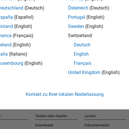
Deutschland
(Deutsch)
Österreich
(Deutsch)
España
(Español)
Portugal
(English)
T
inland
(English)
Sweden
(English)
rance
(Français)
Switzerland
Erhalten 
reland
(English)
Deutsch
talia
(Italiano)
English
Luxembourg
(English)
Français
United Kingdom
(English)
Kontakt zu Ihrer lokalen Niederlassung
e
Testen oder Kaufen
Lernen
Downloads
Dokumentation