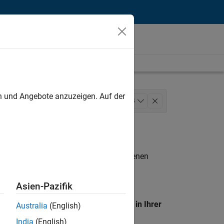
unt
en und Angebote anzuzeigen. Auf der
perations
+
4
Legal
n entsprechen.
eigen
. Wenn Sie noch immer keine offenen
 Mitglied unseres
Talent-Netzwerks
, um
Asien-Pazifik
en Standort, um alle Stellenangebote in Ihrer
Australia
(English)
India
(English)