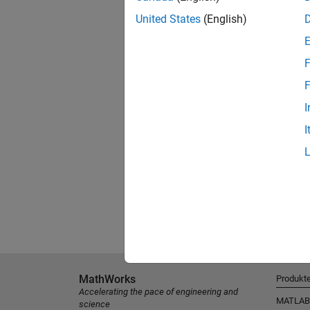
United States
(English)
F
F
I
I
MathWorks
Produkt
Accelerating the pace of engineering and
MATLAB
science