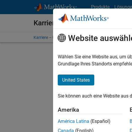
Weiter zum Inhalt
Produkte
Lösung
Karriere bei MathWorks
Website auswähl
Karriere – Übersicht
Stellensuche
Niederlassunge
Wählen Sie eine Website aus, um üb
FILTER:
Grundlage Ihres Standorts empfehle
United States
Derzeit
Sie könn
Sie können auch eine Website aus d
Stellen f
Aktualis
Amerika
Es wurde
América Latina
(Español)
Region a
Canada
(English)