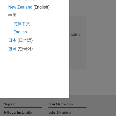
New Zealand
(English)
中国
alent Network beitreten
简体中文
English
Sie personalisierte Stellenangebote, Berichte
日本
(日本語)
und Unternehmensneuigkeiten.
한국
(한국어)
Melden Sie sich noch heute an
Support
Über MathWorks
Hilfe zur Installation
Jobs & Karriere