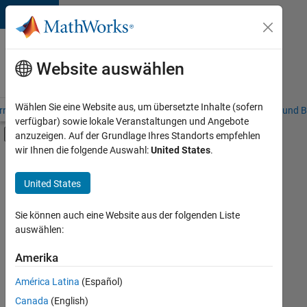
Weiter zum Inhalt
Karriere
bei
Website auswählen
MathWorks
Wählen Sie eine Website aus, um übersetzte Inhalte (sofern
riere – Übersicht
Stellensuche
Niederlassungen
Studierende und B
verfügbar) sowie lokale Veranstaltungen und Angebote
Umschaltung für Off-Canvas-Navigation
anzuzeigen. Auf der Grundlage Ihres Standorts empfehlen
Hauptinhalt
wir Ihnen die folgende Auswahl:
United States
.
FILTER:
Information Technology
United States
+
7
Commercial Sales
Inside Sales
Sie können auch eine Website aus der folgenden Liste
auswählen:
Marketing Communications
Marketing Services
Amerika
Derzeit
gibt
Finance and Operations
América Latina
(Español)
es
Human Resources
keine
Canada
(English)