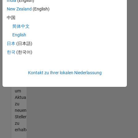
offenen
India
(English)
Stellen
New Zealand
(English)
finden
中国
können,
die
简体中文
Ihren
English
Qualifikationen
日本
(日本語)
entsprechen,
werden
한국
(한국어)
Sie
Mitglied
unseres
Kontakt zu Ihrer lokalen Niederlassung
Talent-
Netzwerks
,
um
Aktualisierungen
zu
neuen
Stellenangeboten
zu
erhalten.