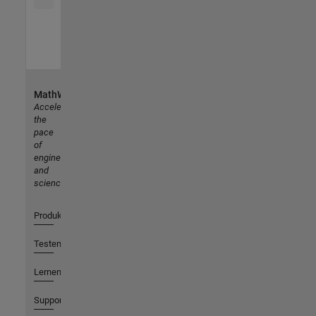
MathWorks
Accelerating
the
pace
of
engineering
and
science
Produkte
Testen oder Kaufen
Lernen
Support