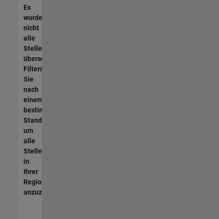
Es
wurden
nicht
alle
Stellen
übersetzt.
Filtern
Sie
nach
einem
bestimmten
Standort,
um
alle
Stellenangebote
in
Ihrer
Region
anzuzeigen.