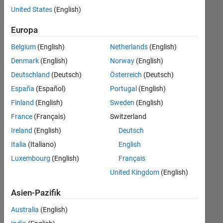
offenen
Legal
United States
(English)
Stellen,
die
Europa
Ihren
Suchkriterien
Belgium
(English)
Netherlands
(English)
entsprechen.
Denmark
(English)
Norway
(English)
Sie
Deutschland
(Deutsch)
Österreich
(Deutsch)
können
die
España
(Español)
Portugal
(English)
Suchkriterien
Finland
(English)
Sweden
(English)
weiter
France
(Français)
Switzerland
fassen
oder
Ireland
(English)
Deutsch
alle
Italia
(Italiano)
English
Stellenangebote
Luxembourg
(English)
Français
anzeigen
.
Wenn
United Kingdom
(English)
Sie
Asien-Pazifik
noch
immer
Australia
(English)
keine