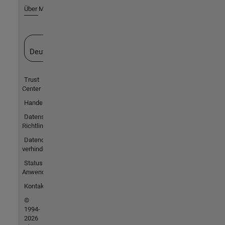
Über MathWorks
Website auswählen
Deutschland
Trust
Center
Handelsmarken
Datenschutz-
Richtlinien
Datendiebstahl
verhindern
Status von
Anwendungen
Kontakt
©
1994-
2026