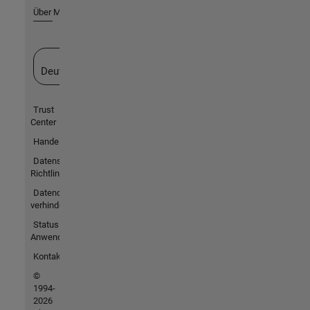
Über MathWorks
Website auswählen
Deutschland
Trust
Center
Handelsmarken
Datenschutz-
Richtlinien
Datendiebstahl
verhindern
Status von
Anwendungen
Kontakt
©
1994-
2026