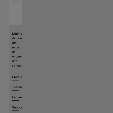
MathWorks
Accelerating
the
pace
of
engineering
and
science
Produkte
Testen oder Kaufen
Lernen
Support