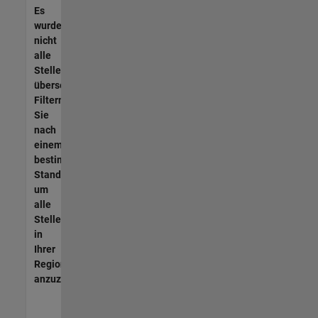
Es
wurden
nicht
alle
Stellen
übersetzt.
Filtern
Sie
nach
einem
bestimmten
Standort,
um
alle
Stellenangebote
in
Ihrer
Region
anzuzeigen.