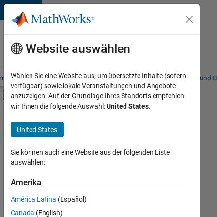
Weiter zum Inhalt
Karriere
bei
Website auswählen
MathWorks
Wählen Sie eine Website aus, um übersetzte Inhalte (sofern
riere – Übersicht
Stellensuche
Niederlassungen
Studierende und B
verfügbar) sowie lokale Veranstaltungen und Angebote
Umschaltung für Off-Canvas-Navigation
anzuzeigen. Auf der Grundlage Ihres Standorts empfehlen
Hauptinhalt
wir Ihnen die folgende Auswahl:
United States
.
FILTER:
Information Technology
United States
+
7
Commercial Sales
Inside Sales
Sie können auch eine Website aus der folgenden Liste
auswählen:
Sales Operations
Marketing Communications
Amerika
Derzeit
gibt
Finance and Operations
América Latina
(Español)
es
Human Resources
keine
Canada
(English)