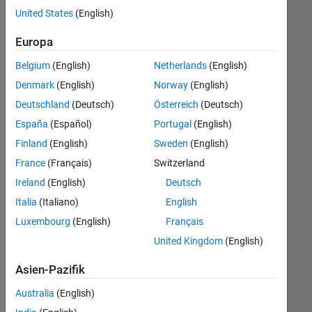
offenen
Büro- und Verwaltungsdienste
United States
(English)
Stellen,
die
Europa
Ihren
Suchkriterien
Belgium
(English)
Netherlands
(English)
entsprechen.
Denmark
(English)
Norway
(English)
Sie
Deutschland
(Deutsch)
Österreich
(Deutsch)
können
die
España
(Español)
Portugal
(English)
Suchkriterien
Finland
(English)
Sweden
(English)
weiter
France
(Français)
Switzerland
fassen
oder
Ireland
(English)
Deutsch
alle
Italia
(Italiano)
English
Stellenangebote
Luxembourg
(English)
Français
anzeigen
.
Wenn
United Kingdom
(English)
Sie
Asien-Pazifik
noch
immer
Australia
(English)
keine