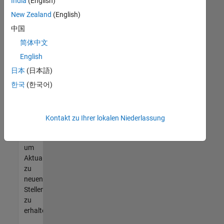
offenen
India
(English)
Stellen
New Zealand
(English)
finden
中国
können,
die
简体中文
Ihren
English
Qualifikationen
日本
(日本語)
entsprechen,
werden
한국
(한국어)
Sie
Mitglied
unseres
Kontakt zu Ihrer lokalen Niederlassung
Talent-
Netzwerks
,
um
Aktualisierungen
zu
neuen
Stellenangeboten
zu
erhalten.