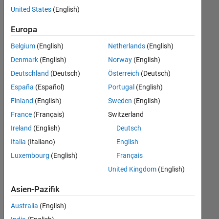
offenen
Human Resources
United States
(English)
Stellen,
die
Büro- und Verwaltungsdienste
Europa
Ihren
Suchkriterien
Belgium
(English)
Netherlands
(English)
entsprechen.
Denmark
(English)
Norway
(English)
Sie
Deutschland
(Deutsch)
Österreich
(Deutsch)
können
die
España
(Español)
Portugal
(English)
Suchkriterien
Finland
(English)
Sweden
(English)
weiter
France
(Français)
Switzerland
fassen
oder
Ireland
(English)
Deutsch
alle
Italia
(Italiano)
English
Stellenangebote
Luxembourg
(English)
Français
anzeigen
.
Wenn
United Kingdom
(English)
Sie
Asien-Pazifik
noch
immer
Australia
(English)
keine