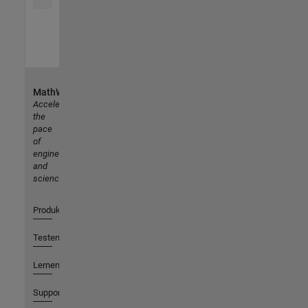
MathWorks
Accelerating
the
pace
of
engineering
and
science
Produkte
Testen oder Kaufen
Lernen
Support