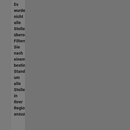
Es
wurden
nicht
alle
Stellen
übersetzt.
Filtern
Sie
nach
einem
bestimmten
Standort,
um
alle
Stellenangebote
in
Ihrer
Region
anzuzeigen.