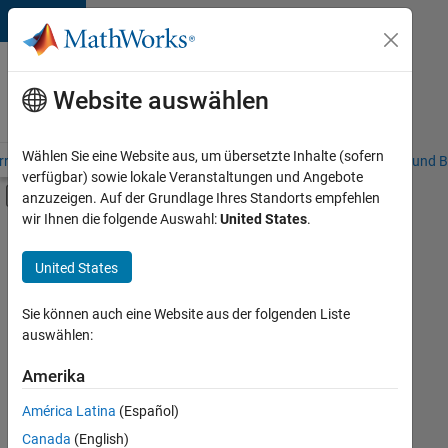
Weiter zum Inhalt
Karriere
bei
Website auswählen
MathWorks
Wählen Sie eine Website aus, um übersetzte Inhalte (sofern
riere – Übersicht
Stellensuche
Niederlassungen
Studierende und B
verfügbar) sowie lokale Veranstaltungen und Angebote
Umschaltung für Off-Canvas-Navigation
anzuzeigen. Auf der Grundlage Ihres Standorts empfehlen
Hauptinhalt
wir Ihnen die folgende Auswahl:
United States
.
FILTER:
Information Technology
United States
+
8
Commercial Sales
Inside Sales
Sie können auch eine Website aus der folgenden Liste
auswählen:
Sales Operations
Marketing Communications
Amerika
Derzeit
gibt
Marketing Services
América Latina
(Español)
es
Finance and Operations
keine
Canada
(English)