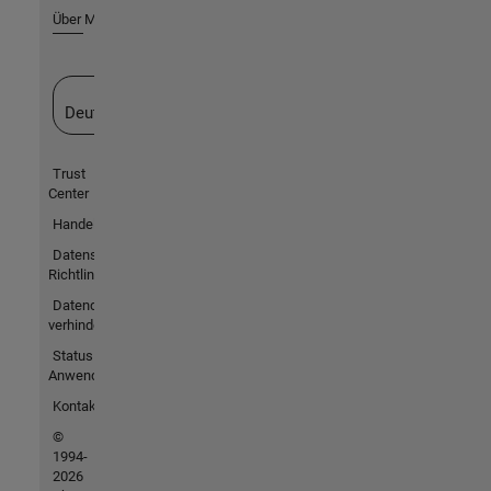
Über MathWorks
Website auswählen
Deutschland
Trust
Center
Handelsmarken
Datenschutz-
Richtlinien
Datendiebstahl
verhindern
Status von
Anwendungen
Kontakt
©
1994-
2026