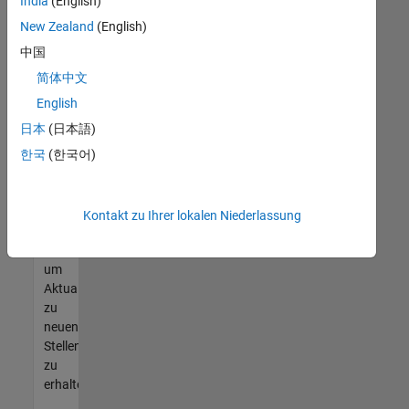
offenen
India
(English)
Stellen
New Zealand
(English)
finden
中国
können,
die
简体中文
Ihren
English
Qualifikationen
日本
(日本語)
entsprechen,
werden
한국
(한국어)
Sie
Mitglied
unseres
Kontakt zu Ihrer lokalen Niederlassung
Talent-
Netzwerks
,
um
Aktualisierungen
zu
neuen
Stellenangeboten
zu
erhalten.