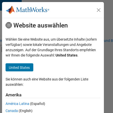
Weiter zum Inhalt
Karriere
bei
Website auswählen
MathWorks
Wählen Sie eine Website aus, um übersetzte Inhalte (sofern
riere – Übersicht
Stellensuche
Niederlassungen
Studierende und B
verfügbar) sowie lokale Veranstaltungen und Angebote
Umschaltung für Off-Canvas-Navigation
anzuzeigen. Auf der Grundlage Ihres Standorts empfehlen
Hauptinhalt
wir Ihnen die folgende Auswahl:
United States
.
FILTER:
Information Technology
United States
+
7
Commercial Sales
Inside Sales
Sie können auch eine Website aus der folgenden Liste
auswählen:
Sales Operations
Marketing Communications
Amerika
Derzeit
gibt
Marketing Services
América Latina
(Español)
es
Finance and Operations
keine
Canada
(English)