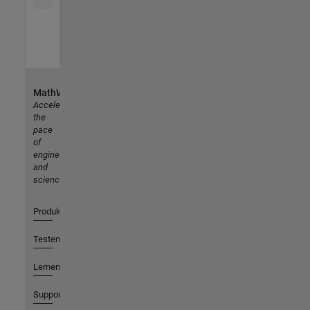
MathWorks
Accelerating
the
pace
of
engineering
and
science
Produkte
Testen oder Kaufen
Lernen
Support