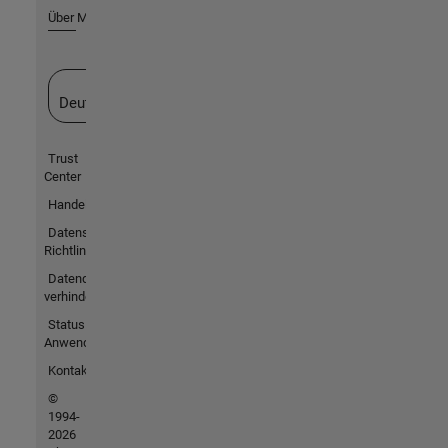
Über MathWorks
Website auswählen
Deutschland
Trust
Center
Handelsmarken
Datenschutz-
Richtlinien
Datendiebstahl
verhindern
Status von
Anwendungen
Kontakt
©
1994-
2026