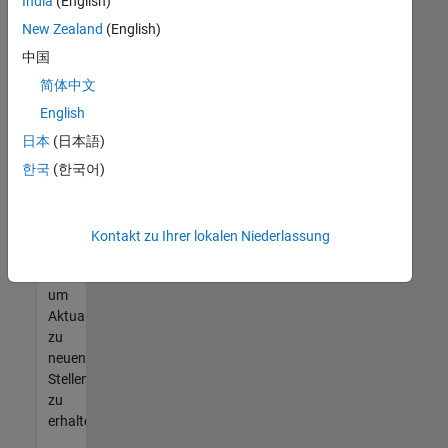
offenen
India
(English)
Stellen
New Zealand
(English)
finden
中国
können,
die
简体中文
Ihren
English
Qualifikationen
日本
(日本語)
entsprechen,
werden
한국
(한국어)
Sie
Mitglied
unseres
Kontakt zu Ihrer lokalen Niederlassung
Talent-
Netzwerks
,
um
Aktualisierungen
zu
neuen
Stellenangeboten
zu
erhalten.