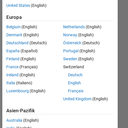
offenen
Legal
United States
(English)
Stellen,
die
Europa
Ihren
Suchkriterien
Belgium
(English)
Netherlands
(English)
entsprechen.
Denmark
(English)
Norway
(English)
Sie
Deutschland
(Deutsch)
Österreich
(Deutsch)
können
die
España
(Español)
Portugal
(English)
Suchkriterien
Finland
(English)
Sweden
(English)
weiter
France
(Français)
Switzerland
fassen
oder
Ireland
(English)
Deutsch
alle
Italia
(Italiano)
English
Stellenangebote
Luxembourg
(English)
Français
anzeigen
.
Wenn
United Kingdom
(English)
Sie
Asien-Pazifik
noch
immer
Australia
(English)
keine