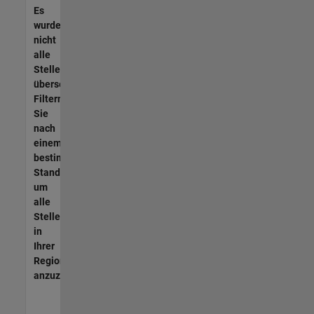
Es
wurden
nicht
alle
Stellen
übersetzt.
Filtern
Sie
nach
einem
bestimmten
Standort,
um
alle
Stellenangebote
in
Ihrer
Region
anzuzeigen.