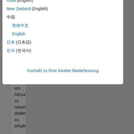
offenen
India
(English)
Stellen
New Zealand
(English)
finden
中国
können,
die
简体中文
Ihren
English
Qualifikationen
日本
(日本語)
entsprechen,
werden
한국
(한국어)
Sie
Mitglied
unseres
Kontakt zu Ihrer lokalen Niederlassung
Talent-
Netzwerks
,
um
Aktualisierungen
zu
neuen
Stellenangeboten
zu
erhalten.