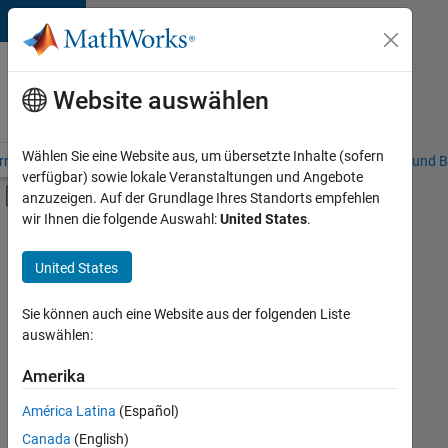
Weiter zum Inhalt
Karriere
bei
Website auswählen
MathWorks
Wählen Sie eine Website aus, um übersetzte Inhalte (sofern
riere – Übersicht
Stellensuche
Niederlassungen
Studierende und B
verfügbar) sowie lokale Veranstaltungen und Angebote
Umschaltung für Off-Canvas-Navigation
anzuzeigen. Auf der Grundlage Ihres Standorts empfehlen
Hauptinhalt
wir Ihnen die folgende Auswahl:
United States
.
FILTER:
Commercial Sales
United States
+
7
Customer Support
Sales Operations
Sie können auch eine Website aus der folgenden Liste
auswählen:
Marketing Communications
Marketing Services
Amerika
Derzeit
gibt
Finance and Operations
América Latina
(Español)
es
Legal
keine
Canada
(English)