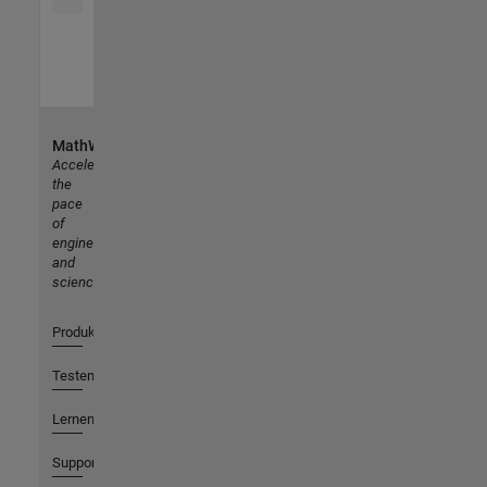
MathWorks
Accelerating
the
pace
of
engineering
and
science
Produkte
Testen oder Kaufen
Lernen
Support