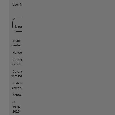
Über MathWorks
Website auswählen
Deutschland
Trust
Center
Handelsmarken
Datenschutz-
Richtlinien
Datendiebstahl
verhindern
Status von
Anwendungen
Kontakt
©
1994-
2026