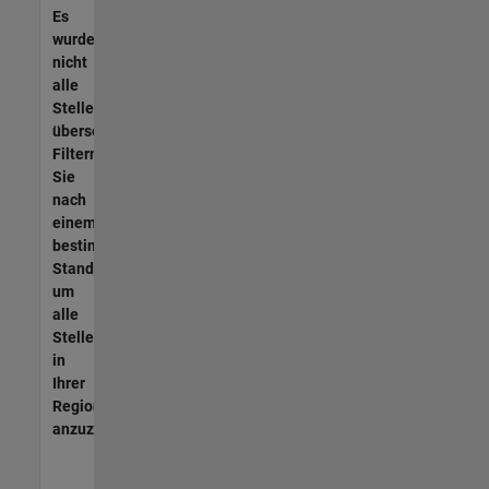
Es
wurden
nicht
alle
Stellen
übersetzt.
Filtern
Sie
nach
einem
bestimmten
Standort,
um
alle
Stellenangebote
in
Ihrer
Region
anzuzeigen.