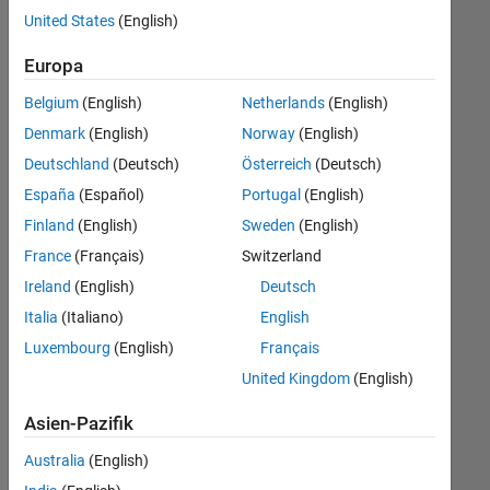
offenen
Büro- und Verwaltungsdienste
United States
(English)
Stellen,
die
Europa
Ihren
Suchkriterien
Belgium
(English)
Netherlands
(English)
entsprechen.
Denmark
(English)
Norway
(English)
Sie
Deutschland
(Deutsch)
Österreich
(Deutsch)
können
die
España
(Español)
Portugal
(English)
Suchkriterien
Finland
(English)
Sweden
(English)
weiter
France
(Français)
Switzerland
fassen
oder
Ireland
(English)
Deutsch
alle
Italia
(Italiano)
English
Stellenangebote
Luxembourg
(English)
Français
anzeigen
.
Wenn
United Kingdom
(English)
Sie
Asien-Pazifik
noch
immer
Australia
(English)
keine