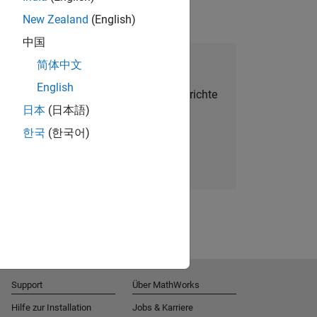
New Zealand
(English)
中国
alent Network beitreten
简体中文
English
Sie personalisierte Stellenangebote, Berichte
日本
(日本語)
und Unternehmensneuigkeiten.
한국
(한국어)
Melden Sie sich noch heute an
Support
Über MathWorks
Hilfe zur Installation
Jobs & Karriere