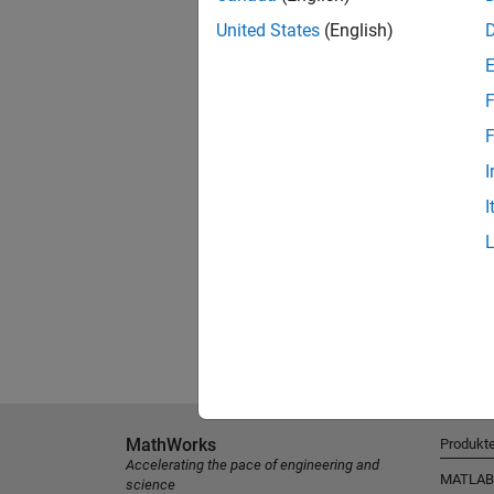
United States
(English)
F
F
I
I
MathWorks
Produkt
Accelerating the pace of engineering and
MATLAB
science