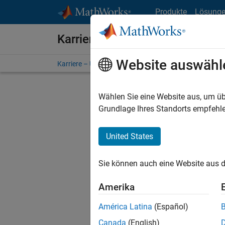
Weiter zum Inhalt
Produkte
Lösung
Karriere bei MathWorks
Website auswähl
Karriere – Übersicht
Stellensuche
Niederlassunge
Wählen Sie eine Website aus, um üb
FILTER:
Grundlage Ihres Standorts empfehle
United States
Derzeit
Sie könn
Sie können auch eine Website aus d
Stellen f
Aktualis
Amerika
Es wurde
América Latina
(Español)
Region a
Canada
(English)