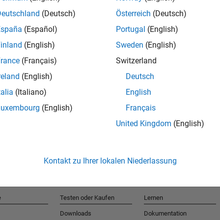
Deutschland
(Deutsch)
Österreich
(Deutsch)
España
(Español)
Portugal
(English)
T
inland
(English)
Sweden
(English)
rance
(Français)
Switzerland
Erhalten 
reland
(English)
Deutsch
talia
(Italiano)
English
Luxembourg
(English)
Français
United Kingdom
(English)
Kontakt zu Ihrer lokalen Niederlassung
e
Testen oder Kaufen
Lernen
Downloads
Dokumentation