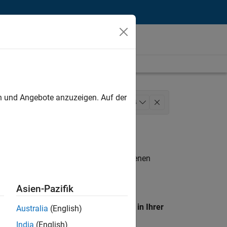
unt
en und Angebote anzuzeigen. Auf der
ons
Marketing Services
+
4
waltungsdienste
n entsprechen.
eigen
. Wenn Sie noch immer keine offenen
 Mitglied unseres
Talent-Netzwerks
, um
Asien-Pazifik
en Standort, um alle Stellenangebote in Ihrer
Australia
(English)
India
(English)