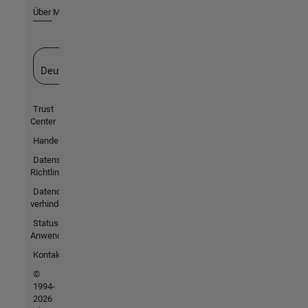
Über MathWorks
Website auswählen
Deutschland
Trust
Center
Handelsmarken
Datenschutz-
Richtlinien
Datendiebstahl
verhindern
Status von
Anwendungen
Kontakt
©
1994-
2026