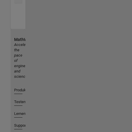
MathWorks
Accelerating
the
pace
of
engineering
and
science
Produkte
Testen oder Kaufen
Lernen
Support