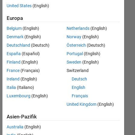
offenen
Human Resources
United States
(English)
Stellen,
die
Büro- und Verwaltungsdienste
Europa
Ihren
Suchkriterien
Belgium
(English)
Netherlands
(English)
entsprechen.
Denmark
(English)
Norway
(English)
Sie
Deutschland
(Deutsch)
Österreich
(Deutsch)
können
die
España
(Español)
Portugal
(English)
Suchkriterien
Finland
(English)
Sweden
(English)
weiter
France
(Français)
Switzerland
fassen
oder
Ireland
(English)
Deutsch
alle
Italia
(Italiano)
English
Stellenangebote
Luxembourg
(English)
Français
anzeigen
.
Wenn
United Kingdom
(English)
Sie
Asien-Pazifik
noch
immer
Australia
(English)
keine