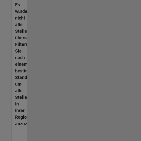
Es
wurden
nicht
alle
Stellen
übersetzt.
Filtern
Sie
nach
einem
bestimmten
Standort,
um
alle
Stellenangebote
in
Ihrer
Region
anzuzeigen.