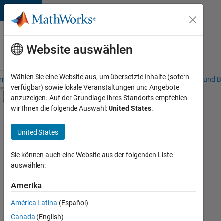
Weiter zum Inhalt
Karriere
bei
Website auswählen
MathWorks
Wählen Sie eine Website aus, um übersetzte Inhalte (sofern
riere – Übersicht
Stellensuche
Niederlassungen
Studierende und B
verfügbar) sowie lokale Veranstaltungen und Angebote
Umschaltung für Off-Canvas-Navigation
anzuzeigen. Auf der Grundlage Ihres Standorts empfehlen
Hauptinhalt
wir Ihnen die folgende Auswahl:
United States
.
FILTER:
Information Technology
United States
+
8
Commercial Sales
Customer Support
Sie können auch eine Website aus der folgenden Liste
auswählen:
Inside Sales
Sales Operations
Amerika
Derzeit
gibt
Marketing Services
América Latina
(Español)
es
Finance and Operations
keine
Canada
(English)