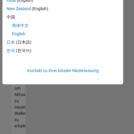
offenen
India
(English)
Stellen
New Zealand
(English)
finden
中国
können,
die
简体中文
Ihren
English
Qualifikationen
日本
(日本語)
entsprechen,
werden
한국
(한국어)
Sie
Mitglied
unseres
Kontakt zu Ihrer lokalen Niederlassung
Talent-
Netzwerks
,
um
Aktualisierungen
zu
neuen
Stellenangeboten
zu
erhalten.