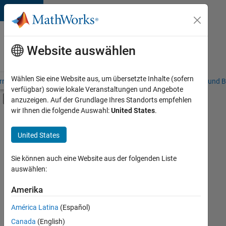
Weiter zum Inhalt
Karriere
bei
Website auswählen
MathWorks
Wählen Sie eine Website aus, um übersetzte Inhalte (sofern
riere – Übersicht
Stellensuche
Niederlassungen
Studierende und B
verfügbar) sowie lokale Veranstaltungen und Angebote
Umschaltung für Off-Canvas-Navigation
anzuzeigen. Auf der Grundlage Ihres Standorts empfehlen
Hauptinhalt
wir Ihnen die folgende Auswahl:
United States
.
FILTER:
Commercial Sales
United States
+
8
Customer Support
Education Sales
Sie können auch eine Website aus der folgenden Liste
auswählen:
Inside Sales
Sales Operations
Amerika
Derzeit
gibt
Finance and Operations
América Latina
(Español)
es
Human Resources
keine
Canada
(English)