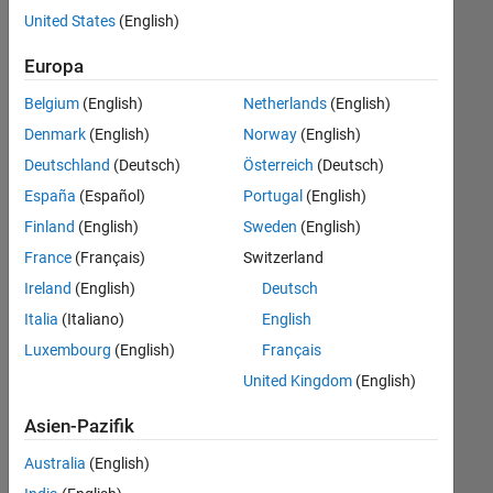
offenen
Legal
United States
(English)
Stellen,
die
Büro- und Verwaltungsdienste
Europa
Ihren
Suchkriterien
Belgium
(English)
Netherlands
(English)
entsprechen.
Denmark
(English)
Norway
(English)
Sie
Deutschland
(Deutsch)
Österreich
(Deutsch)
können
die
España
(Español)
Portugal
(English)
Suchkriterien
Finland
(English)
Sweden
(English)
weiter
France
(Français)
Switzerland
fassen
oder
Ireland
(English)
Deutsch
alle
Italia
(Italiano)
English
Stellenangebote
Luxembourg
(English)
Français
anzeigen
.
Wenn
United Kingdom
(English)
Sie
Asien-Pazifik
noch
immer
Australia
(English)
keine