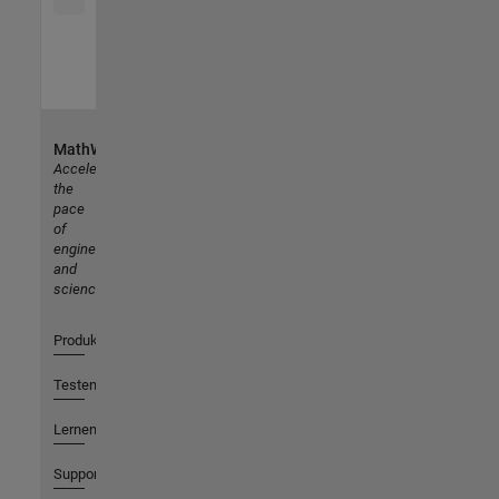
MathWorks
Accelerating
the
pace
of
engineering
and
science
Produkte
Testen oder Kaufen
Lernen
Support