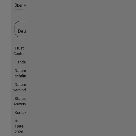
Über MathWorks
Website auswählen
Deutschland
Trust
Center
Handelsmarken
Datenschutz-
Richtlinien
Datendiebstahl
verhindern
Status von
Anwendungen
Kontakt
©
1994-
2026