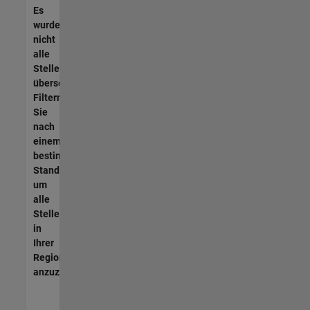
Es
wurden
nicht
alle
Stellen
übersetzt.
Filtern
Sie
nach
einem
bestimmten
Standort,
um
alle
Stellenangebote
in
Ihrer
Region
anzuzeigen.