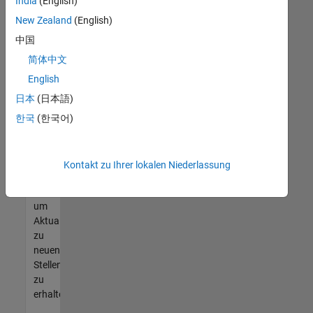
offenen
India
(English)
Stellen
New Zealand
(English)
finden
中国
können,
die
简体中文
Ihren
English
Qualifikationen
日本
(日本語)
entsprechen,
werden
한국
(한국어)
Sie
Mitglied
unseres
Kontakt zu Ihrer lokalen Niederlassung
Talent-
Netzwerks
,
um
Aktualisierungen
zu
neuen
Stellenangeboten
zu
erhalten.