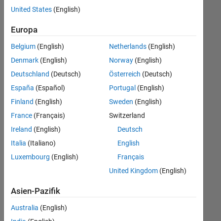
offenen
Legal
United States
(English)
Stellen,
die
Europa
Ihren
Suchkriterien
Belgium
(English)
Netherlands
(English)
entsprechen.
Denmark
(English)
Norway
(English)
Sie
Deutschland
(Deutsch)
Österreich
(Deutsch)
können
die
España
(Español)
Portugal
(English)
Suchkriterien
Finland
(English)
Sweden
(English)
weiter
France
(Français)
Switzerland
fassen
oder
Ireland
(English)
Deutsch
alle
Italia
(Italiano)
English
Stellenangebote
Luxembourg
(English)
Français
anzeigen
.
Wenn
United Kingdom
(English)
Sie
Asien-Pazifik
noch
immer
Australia
(English)
keine