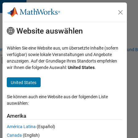
Weiter zum Inhalt
Karriere
bei
Website auswählen
MathWorks
Wählen Sie eine Website aus, um übersetzte Inhalte (sofern
riere – Übersicht
Stellensuche
Niederlassungen
Studierende und B
verfügbar) sowie lokale Veranstaltungen und Angebote
Umschaltung für Off-Canvas-Navigation
anzuzeigen. Auf der Grundlage Ihres Standorts empfehlen
Hauptinhalt
wir Ihnen die folgende Auswahl:
United States
.
FILTER:
Commercial Sales
United States
+
7
Customer Support
Education Sales
Sie können auch eine Website aus der folgenden Liste
auswählen:
Inside Sales
Marketing Services
Amerika
Derzeit
gibt
Finance and Operations
América Latina
(Español)
es
Human Resources
keine
Canada
(English)