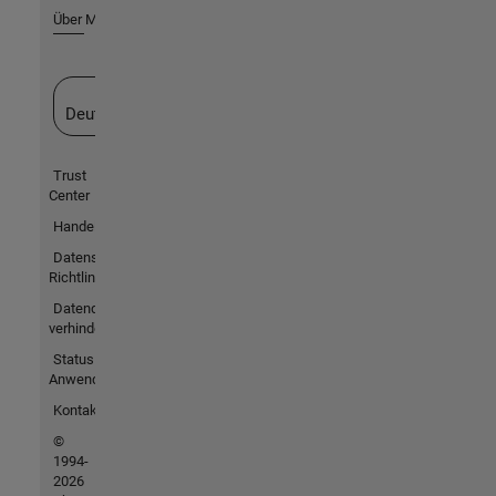
Über MathWorks
Website auswählen
Deutschland
Trust
Center
Handelsmarken
Datenschutz-
Richtlinien
Datendiebstahl
verhindern
Status von
Anwendungen
Kontakt
©
1994-
2026