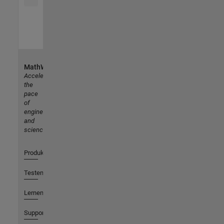
MathWorks
Accelerating
the
pace
of
engineering
and
science
Produkte
Testen oder Kaufen
Lernen
Support