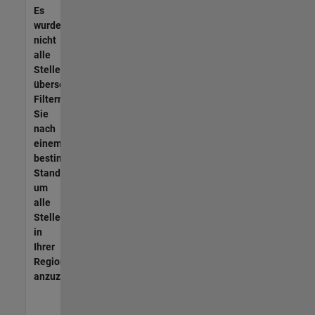
Es
wurden
nicht
alle
Stellen
übersetzt.
Filtern
Sie
nach
einem
bestimmten
Standort,
um
alle
Stellenangebote
in
Ihrer
Region
anzuzeigen.