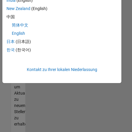
offenen
India
(English)
Stellen
New Zealand
(English)
finden
中国
können,
die
简体中文
Ihren
English
Qualifikationen
日本
(日本語)
entsprechen,
werden
한국
(한국어)
Sie
Mitglied
unseres
Kontakt zu Ihrer lokalen Niederlassung
Talent-
Netzwerks
,
um
Aktualisierungen
zu
neuen
Stellenangeboten
zu
erhalten.