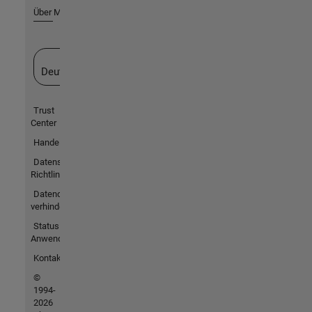
Über MathWorks
Website auswählen
Deutschland
Trust
Center
Handelsmarken
Datenschutz-
Richtlinien
Datendiebstahl
verhindern
Status von
Anwendungen
Kontakt
©
1994-
2026