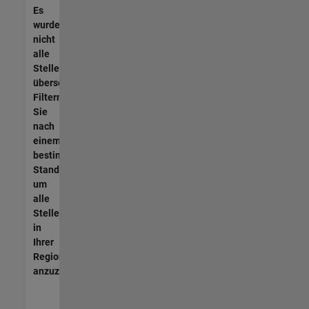
Es
wurden
nicht
alle
Stellen
übersetzt.
Filtern
Sie
nach
einem
bestimmten
Standort,
um
alle
Stellenangebote
in
Ihrer
Region
anzuzeigen.