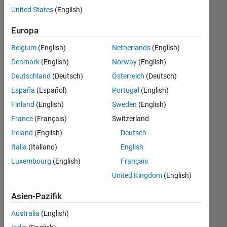
offenen
Human Resources
United States
(English)
Stellen,
die
Europa
Ihren
Suchkriterien
Belgium
(English)
Netherlands
(English)
entsprechen.
Denmark
(English)
Norway
(English)
Sie
Deutschland
(Deutsch)
Österreich
(Deutsch)
können
die
España
(Español)
Portugal
(English)
Suchkriterien
Finland
(English)
Sweden
(English)
weiter
France
(Français)
Switzerland
fassen
oder
Ireland
(English)
Deutsch
alle
Italia
(Italiano)
English
Stellenangebote
Luxembourg
(English)
Français
anzeigen
.
Wenn
United Kingdom
(English)
Sie
Asien-Pazifik
noch
immer
Australia
(English)
keine