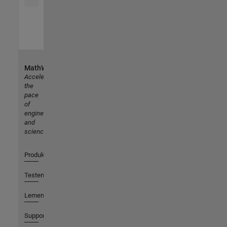
MathWorks
Accelerating
the
pace
of
engineering
and
science
Produkte
Testen oder Kaufen
Lernen
Support