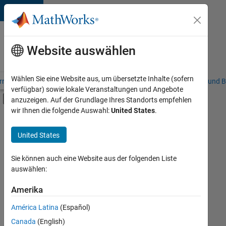
Weiter zum Inhalt
Karriere
bei
Website auswählen
MathWorks
Wählen Sie eine Website aus, um übersetzte Inhalte (sofern
riere – Übersicht
Stellensuche
Niederlassungen
Studierende und B
verfügbar) sowie lokale Veranstaltungen und Angebote
Umschaltung für Off-Canvas-Navigation
anzuzeigen. Auf der Grundlage Ihres Standorts empfehlen
Hauptinhalt
wir Ihnen die folgende Auswahl:
United States
.
FILTER:
Commercial Sales
United States
+
7
Customer Support
Education Sales
Sie können auch eine Website aus der folgenden Liste
auswählen:
Inside Sales
Marketing Communications
Amerika
Derzeit
gibt
Marketing Services
América Latina
(Español)
es
Finance and Operations
keine
Canada
(English)