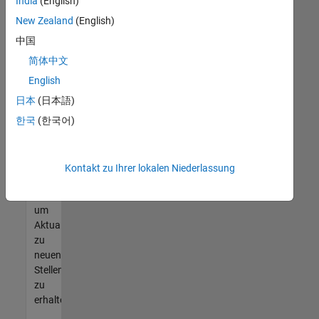
offenen
India
(English)
Stellen
New Zealand
(English)
finden
中国
können,
die
简体中文
Ihren
English
Qualifikationen
日本
(日本語)
entsprechen,
werden
한국
(한국어)
Sie
Mitglied
unseres
Kontakt zu Ihrer lokalen Niederlassung
Talent-
Netzwerks
,
um
Aktualisierungen
zu
neuen
Stellenangeboten
zu
erhalten.